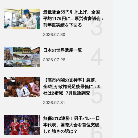
3
最低賃金55円引き上げ、全国
平均1176円に―厚労省審議会 :
前年度実績を下回る
2026.07.30
4
日本の世界遺産一覧
2026.07.26
5
【高市内閣の支持率】急落、
全8社が政権発足後最低に：3
社は2桁減─7月世論調査
2026.07.31
6
無傷の12連勝！男子バレー日
本代表、国際大会を首位突破
した強さの訳は？