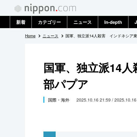
新着
カテゴリー
ニュース
In-depth
J
政治・外交
トップ
Home
ニュース
国軍、独立派14人殺害 インドネシア
経済・ビジネス
アーカイブ
国軍、独立派14
国際
部パプア
社会
文化
国際・海外
2025.10.16 21:59 / 2025.10.1
科学・技術
暮らし