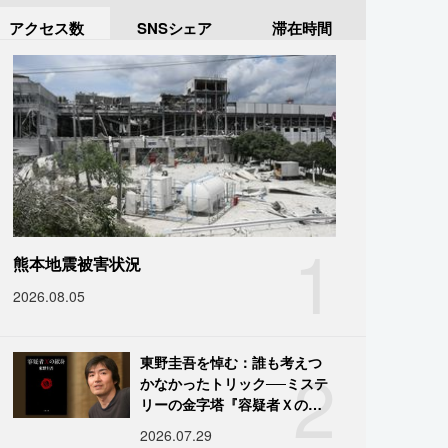
アクセス数
SNSシェア
滞在時間
1
熊本地震被害状況
2026.08.05
2
東野圭吾を悼む：誰も考えつ
かなかったトリック──ミステ
リーの金字塔『容疑者Ｘの献
身』の舞台裏
2026.07.29