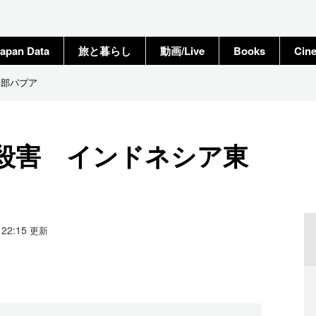
apan Data
旅と暮らし
動画/Live
Books
Cin
東部パプア
人殺害 インドネシア東
6 22:15
更新