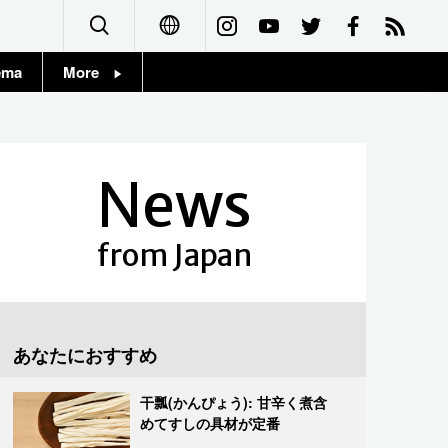
ema
More
English
Topics
简体字
Images
News
繁體字
People
Français
from Japan
東京
Español
お知らせ
العربية
あなたにおすすめ
Русский
干瓢(かんぴょう): 甘辛く煮含
めてすしの具材が定番