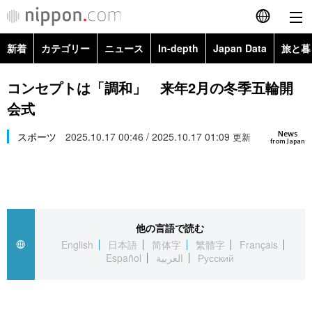
新着
カテゴリー
ニュース
In-depth
Japan Data
旅と暮
English
政治・外交
Topics
コンセプトは「調和」 来年2月の冬季五輪開
简体字
会式
経済・ビジネス
Images
繁體字
カテゴリー
News
スポーツ
2025.10.17 00:46 / 2025.10.17 01:09
更新
from Japan
国際・海外
People
Français
政治・外交
ニュース
社会
東京
Español
経済・ビジネス
トップ
In-depth
文化
お知らせ
العربية
他の言語で読む
English
日本語
简体字
繁體字
Français
国際
アーカイブ
Japan Data
科学・技術
Español
العربية
Русский
Русский
社会
旅と暮らし
暮らし