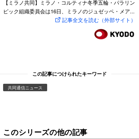
【ミラノ共同】ミラノ・コルティナ冬季五輪・パラリン
スポーツ・東京2020
文化
動画/Live
ピック組織委員会は16日、ミラノのジュゼッペ・メア...
記事全文を読む（外部サイト）
科学・技術
Books
暮らし
Cinema
スポーツ・東京2020
Topics
この記事につけられたキーワード
Images
共同通信ニュース
People
東京
このシリーズの他の記事
お知らせ