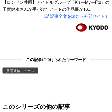
【ロンドン共同】アイドルグループ「Kis―My―Ft2」の
スポーツ・東京2020
文化
動画/Live
千賀健永さんが手がけたアートの作品展が16...
記事全文を読む（外部サイト）
科学・技術
Books
暮らし
Cinema
スポーツ・東京2020
Topics
この記事につけられたキーワード
Images
共同通信ニュース
People
東京
このシリーズの他の記事
お知らせ