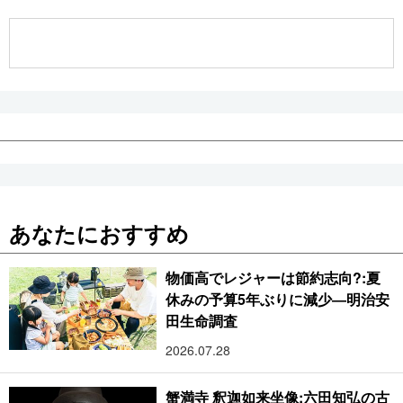
公式SNS
あなたにおすすめ
物価高でレジャーは節約志向?:夏
休みの予算5年ぶりに減少―明治安
田生命調査
2026.07.28
蟹満寺 釈迦如来坐像:六田知弘の古