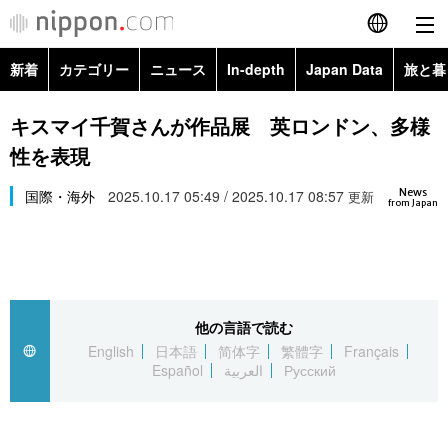
新着
カテゴリー
ニュース
In-depth
Japan Data
旅と暮
English
政治・外交
Topics
キスマイ千賀さんが作品展 英ロンドン、多様
简体字
性を表現
経済・ビジネス
Images
繁體字
カテゴリー
News
国際・海外
2025.10.17 05:49 / 2025.10.17 08:57
更新
from Japan
国際・海外
People
Français
政治・外交
ニュース
社会
東京
Español
経済・ビジネス
トップ
In-depth
文化
お知らせ
العربية
他の言語で読む
English
日本語
简体字
繁體字
Français
国際
アーカイブ
Japan Data
科学・技術
Español
العربية
Русский
Русский
社会
旅と暮らし
暮らし