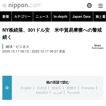
新着
カテゴリー
ニュース
In-depth
Japan Data
旅と暮
English
政治・外交
Topics
NY株続落、301ドル安 米中貿易摩擦への警戒
简体字
続く
経済・ビジネス
Images
繁體字
カテゴリー
News
経済・ビジネス
from Japan
2025.10.17 06:15 / 2025.10.17 06:27
国際・海外
更新
People
Français
政治・外交
ニュース
社会
東京
Español
経済・ビジネス
トップ
In-depth
文化
お知らせ
العربية
他の言語で読む
国際
アーカイブ
Japan Data
科学・技術
English
日本語
简体字
繁體字
Français
Русский
Español
العربية
Русский
社会
旅と暮らし
暮らし