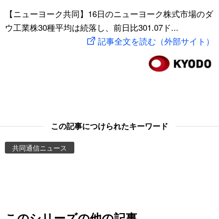
スポーツ・東京2020
【ニューヨーク共同】16日のニューヨーク株式市場のダ
文化
動画/Live
ウ工業株30種平均は続落し、前日比301.07ド...
記事全文を読む（外部サイト）
科学・技術
Books
暮らし
Cinema
スポーツ・東京2020
Topics
Images
この記事につけられたキーワード
共同通信ニュース
People
東京
お知らせ
このシリーズの他の記事