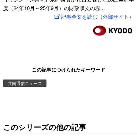
度（24年10月～25年9月）の財政収支の赤...
スポーツ・東京2020
文化
動画/Live
記事全文を読む（外部サイト）
科学・技術
Books
暮らし
Cinema
スポーツ・東京2020
Topics
この記事につけられたキーワード
Images
共同通信ニュース
People
東京
このシリーズの他の記事
お知らせ