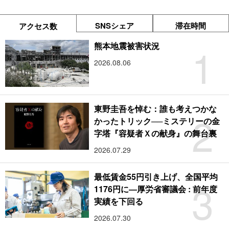
SNSシェア
滞在時間
アクセス数
1
熊本地震被害状況
2026.08.06
東野圭吾を悼む：誰も考えつかな
2
かったトリック──ミステリーの金
字塔『容疑者Ｘの献身』の舞台裏
2026.07.29
最低賃金55円引き上げ、全国平均
3
1176円に―厚労省審議会 : 前年度
実績を下回る
2026.07.30