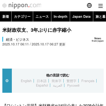
新着
カテゴリー
ニュース
In-depth
Japan Data
旅と暮
English
政治・外交
Topics
米財政収支、3年ぶりに赤字縮小
简体字
News
経済・ビジネス
経済・ビジネス
Images
繁體字
from Japan
2025.10.17 06:11 / 2025.10.17 06:27
更新
カテゴリー
国際・海外
People
Français
政治・外交
ニュース
社会
東京
Español
経済・ビジネス
トップ
In-depth
他の言語で読む
文化
お知らせ
العربية
English
日本語
简体字
繁體字
Français
Español
العربية
Русский
国際
アーカイブ
Japan Data
科学・技術
Русский
社会
旅と暮らし
暮らし
【ワシントン共同】米財務省が16日公表した2025会計年