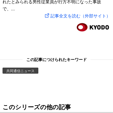
れたとみられる男性従業員が行方不明になった事故
スポーツ・東京2020
文化
動画/Live
で、...
記事全文を読む（外部サイト）
科学・技術
Books
暮らし
Cinema
スポーツ・東京2020
Topics
この記事につけられたキーワード
Images
共同通信ニュース
People
東京
このシリーズの他の記事
お知らせ