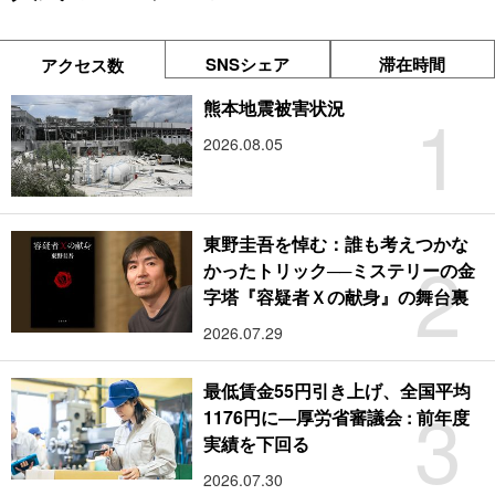
SNSシェア
滞在時間
アクセス数
1
熊本地震被害状況
2026.08.05
東野圭吾を悼む：誰も考えつかな
2
かったトリック──ミステリーの金
字塔『容疑者Ｘの献身』の舞台裏
2026.07.29
最低賃金55円引き上げ、全国平均
3
1176円に―厚労省審議会 : 前年度
実績を下回る
2026.07.30