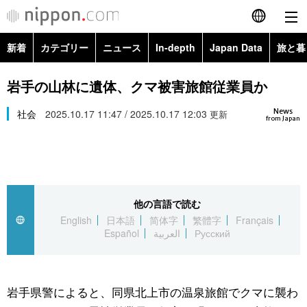
新着
カテゴリー
ニュース
In-depth
Japan Data
旅と暮
English
政治・外交
Topics
岩手の山林に遺体、クマ被害旅館従業員か
简体字
News
経済・ビジネス
社会
2025.10.17 11:47 / 2025.10.17 12:03
Images
更新
繁體字
from Japan
カテゴリー
国際・海外
People
Français
政治・外交
ニュース
社会
東京
Español
他の言語で読む
経済・ビジネス
トップ
In-depth
文化
お知らせ
English
日本語
简体字
繁體字
Français
العربية
Español
العربية
Русский
国際
アーカイブ
Japan Data
科学・技術
Русский
社会
旅と暮らし
暮らし
岩手県警によると、同県北上市の温泉旅館でクマに襲わ