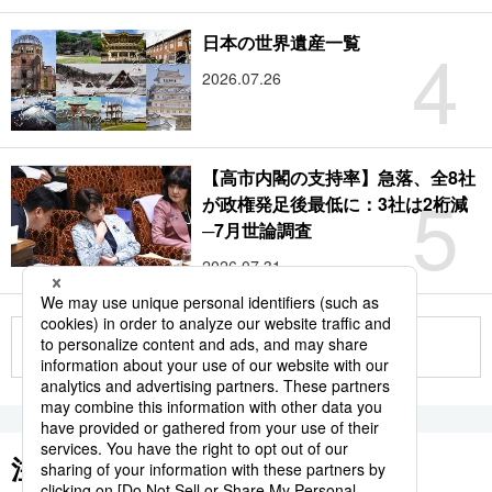
4
日本の世界遺産一覧
2026.07.26
【高市内閣の支持率】急落、全8社
5
が政権発足後最低に：3社は2桁減
─7月世論調査
2026.07.31
もっと見る
注目のキーワード