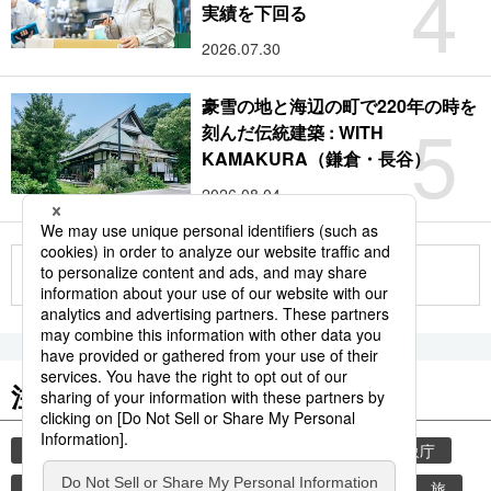
4
実績を下回る
2026.07.30
豪雪の地と海辺の町で220年の時を
5
刻んだ伝統建築 : WITH
KAMAKURA（鎌倉・長谷）
2026.08.04
もっと見る
注目のキーワード
共同通信ニュース
気象・災害
災害
気象庁
地震
津波
熊本
熊本地震
観光
旅