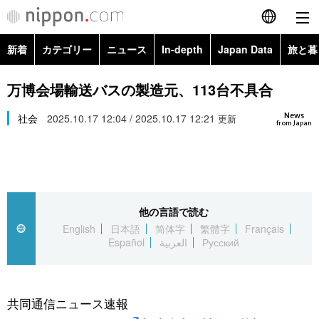
新着
カテゴリー
ニュース
In-depth
Japan Data
旅と暮
English
政治・外交
Topics
万博会場輸送バスの製造元、113台不具合
简体字
News
経済・ビジネス
社会
2025.10.17 12:04 / 2025.10.17 12:21
Images
更新
繁體字
from Japan
カテゴリー
国際・海外
People
Français
政治・外交
ニュース
社会
東京
Español
他の言語で読む
経済・ビジネス
トップ
In-depth
文化
お知らせ
English
日本語
简体字
繁體字
Français
العربية
Español
العربية
Русский
国際
アーカイブ
Japan Data
科学・技術
Русский
社会
旅と暮らし
暮らし
共同通信ニュース速報