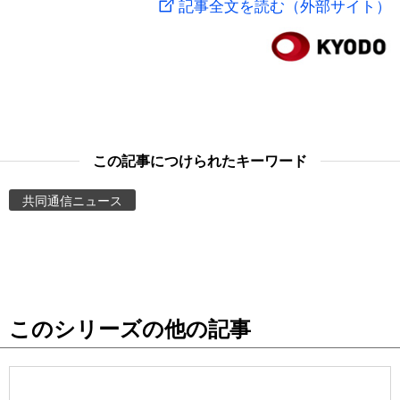
記事全文を読む（外部サイト）
スポーツ・東京2020
文化
動画/Live
科学・技術
Books
暮らし
Cinema
この記事につけられたキーワード
スポーツ・東京2020
Topics
共同通信ニュース
Images
People
このシリーズの他の記事
東京
お知らせ