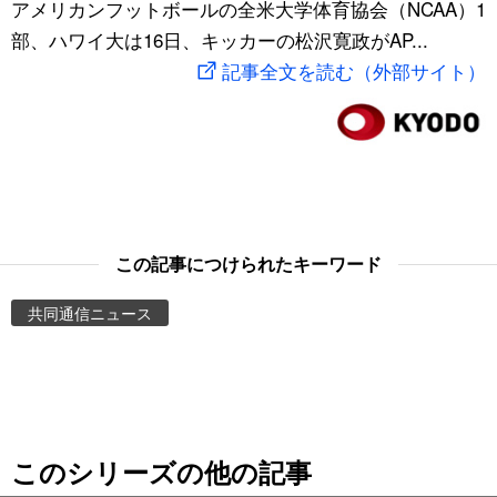
アメリカンフットボールの全米大学体育協会（NCAA）1
スポーツ・東京2020
文化
動画/Live
部、ハワイ大は16日、キッカーの松沢寛政がAP...
記事全文を読む（外部サイト）
科学・技術
Books
暮らし
Cinema
スポーツ・東京2020
Topics
この記事につけられたキーワード
Images
共同通信ニュース
People
東京
このシリーズの他の記事
お知らせ