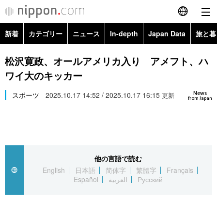
新着
カテゴリー
ニュース
In-depth
Japan Data
旅と暮
English
政治・外交
Topics
松沢寛政、オールアメリカ入り アメフト、ハ
简体字
ワイ大のキッカー
経済・ビジネス
Images
繁體字
カテゴリー
News
スポーツ
2025.10.17 14:52 / 2025.10.17 16:15
更新
from Japan
国際・海外
People
Français
政治・外交
ニュース
社会
東京
Español
経済・ビジネス
トップ
In-depth
文化
お知らせ
العربية
他の言語で読む
English
日本語
简体字
繁體字
Français
国際
アーカイブ
Japan Data
科学・技術
Español
العربية
Русский
Русский
社会
旅と暮らし
暮らし