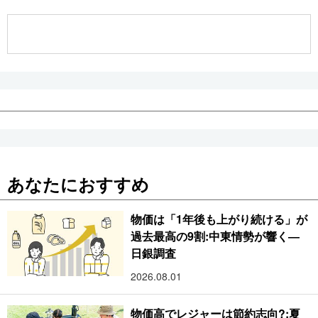
公式SNS
あなたにおすすめ
物価は「1年後も上がり続ける」が
過去最高の9割:中東情勢が響く―
日銀調査
2026.08.01
物価高でレジャーは節約志向?:夏