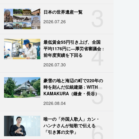
3
日本の世界遺産一覧
2026.07.26
4
最低賃金55円引き上げ、全国
平均1176円に―厚労省審議会 :
前年度実績を下回る
2026.07.30
5
豪雪の地と海辺の町で220年の
時を刻んだ伝統建築 : WITH
KAMAKURA（鎌倉・長谷）
2026.08.04
6
唯一の「外国人歌人」カン・
ハンナさんが短歌で伝える
「引き算の文学」