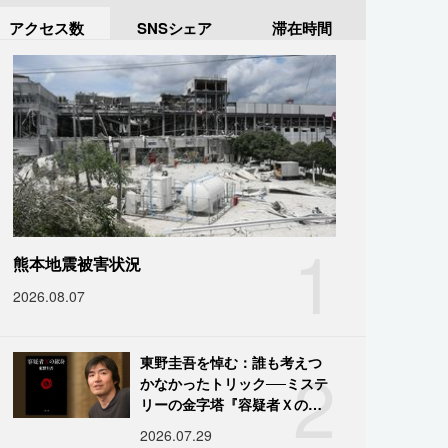
アクセス数
SNSシェア
滞在時間
1
熊本地震被害状況
2026.08.07
2
東野圭吾を悼む：誰も考えつ
かなかったトリック──ミステ
リーの金字塔『容疑者Ｘの献
身』の舞台裏
2026.07.29