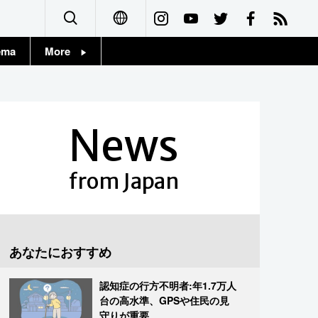
ema
More
English
Topics
简体字
Images
News
繁體字
People
Français
from Japan
東京
Español
お知らせ
العربية
あなたにおすすめ
Русский
認知症の行方不明者:年1.7万人
台の高水準、GPSや住民の見
守りが重要