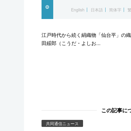
スポーツ・東京2020
English
日本語
简体字
江戸時代から続く絹織物「仙台平」の織
田綏郎（こうだ・よしお...
この記事に
共同通信ニュース