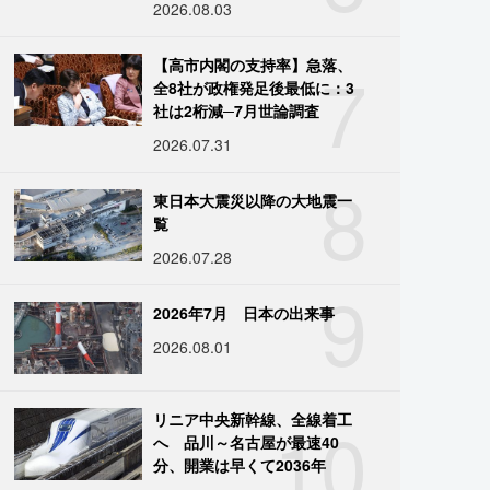
2026.08.03
7
【高市内閣の支持率】急落、
全8社が政権発足後最低に：3
社は2桁減─7月世論調査
2026.07.31
8
東日本大震災以降の大地震一
覧
2026.07.28
9
2026年7月 日本の出来事
2026.08.01
10
リニア中央新幹線、全線着工
へ 品川～名古屋が最速40
分、開業は早くて2036年