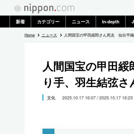
新着
カテゴリー
ニュース
In-depth
J
政治・外交
トップ
Home
ニュース
人間国宝の甲田綏郎さん死去 仙台平織
経済・ビジネス
アーカイブ
人間国宝の甲田綏
国際
り手、羽生結弦さ
社会
文化
文化
2025.10.17 16:07 / 2025.10.17 16:23
科学・技術
暮らし