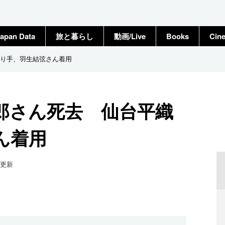
apan Data
旅と暮らし
動画/Live
Books
Cin
り手、羽生結弦さん着用
郎さん死去 仙台平織
ん着用
更新