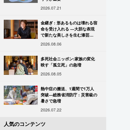
2026.07.21
金継ぎ : 形あるものは壊れる宿
命を受け入れる ―大胆な表現
で新たな美しさを生む漆芸修
復師・末崎広樹
2026.08.06
多死社会ニッポン:家族の変化
映す「孤立死」の急増
2026.08.05
熱中症の搬送、1週間で1万人
突破―総務省消防庁 : 災害級の
暑さで急増
2026.07.22
人気のコンテンツ