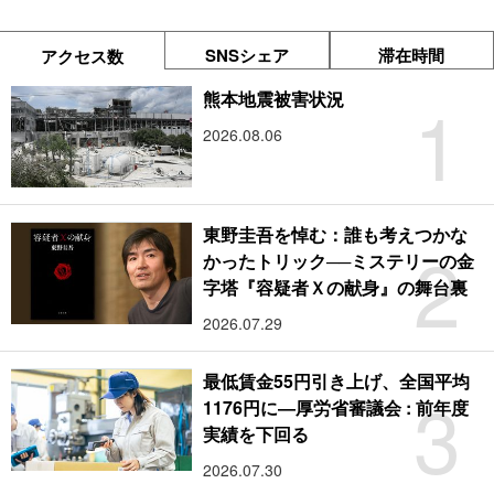
SNSシェア
滞在時間
アクセス数
1
熊本地震被害状況
2026.08.06
東野圭吾を悼む：誰も考えつかな
2
かったトリック──ミステリーの金
字塔『容疑者Ｘの献身』の舞台裏
2026.07.29
最低賃金55円引き上げ、全国平均
3
1176円に―厚労省審議会 : 前年度
実績を下回る
2026.07.30