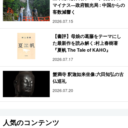
マイナス―政府観光局 : 中国からの
客数減響く
2026.07.15
【書評】母娘の葛藤をテーマにし
た最新作を読み解く:村上春樹著
『夏帆 The Tale of KAHO』
2026.07.17
蟹満寺 釈迦如来坐像:六田知弘の古
仏巡礼
2026.07.20
人気のコンテンツ