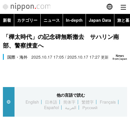
新着
カテゴリー
ニュース
In-depth
Japan Data
旅と暮
English
政治・外交
Topics
「樺太時代」の記念碑無断撤去 サハリン南
简体字
部、警察捜査へ
経済・ビジネス
Images
繁體字
カテゴリー
News
国際・海外
2025.10.17 17:05 / 2025.10.17 17:27
更新
from Japan
国際・海外
People
Français
政治・外交
ニュース
社会
東京
Español
経済・ビジネス
トップ
In-depth
文化
お知らせ
العربية
他の言語で読む
English
日本語
简体字
繁體字
Français
国際
アーカイブ
Japan Data
科学・技術
Español
العربية
Русский
Русский
社会
旅と暮らし
暮らし