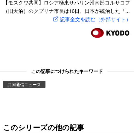
【モスクワ共同】ロシア極東サハリン州南部コルサコフ
スポーツ・東京2020
文化
動画/Live
（旧大泊）のクプリナ市長は16日、日本が統治した「...
記事全文を読む（外部サイト）
科学・技術
Books
暮らし
Cinema
スポーツ・東京2020
Topics
この記事につけられたキーワード
Images
共同通信ニュース
People
東京
このシリーズの他の記事
お知らせ