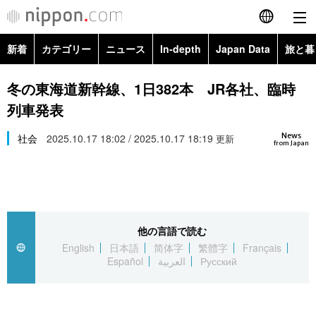
新着
カテゴリー
ニュース
In-depth
Japan Data
旅と暮
English
政治・外交
Topics
冬の東海道新幹線、1日382本 JR各社、臨時
简体字
列車発表
経済・ビジネス
Images
繁體字
カテゴリー
News
社会
2025.10.17 18:02 / 2025.10.17 18:19
更新
from Japan
国際・海外
People
Français
政治・外交
ニュース
社会
東京
Español
経済・ビジネス
トップ
In-depth
文化
お知らせ
العربية
他の言語で読む
English
日本語
简体字
繁體字
Français
国際
アーカイブ
Japan Data
科学・技術
Español
العربية
Русский
Русский
社会
旅と暮らし
暮らし