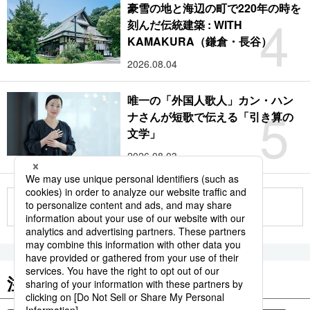
豪雪の地と海辺の町で220年の時を
4
刻んだ伝統建築 : WITH
KAMAKURA（鎌倉・長谷）
2026.08.04
唯一の「外国人歌人」カン・ハン
5
ナさんが短歌で伝える「引き算の
文学」
2026.08.03
もっと見る
注目のキーワード