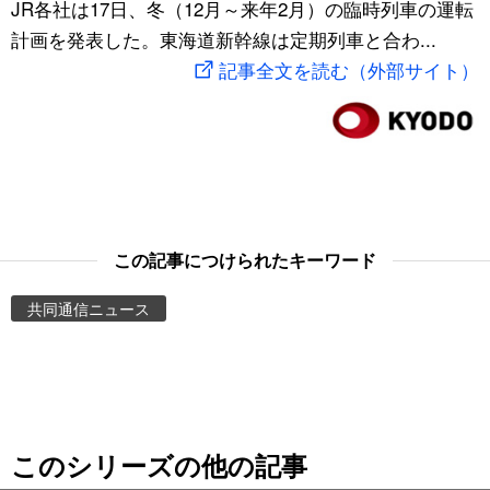
JR各社は17日、冬（12月～来年2月）の臨時列車の運転
スポーツ・東京2020
文化
動画/Live
計画を発表した。東海道新幹線は定期列車と合わ...
記事全文を読む（外部サイト）
科学・技術
Books
暮らし
Cinema
スポーツ・東京2020
Topics
この記事につけられたキーワード
Images
共同通信ニュース
People
東京
このシリーズの他の記事
お知らせ