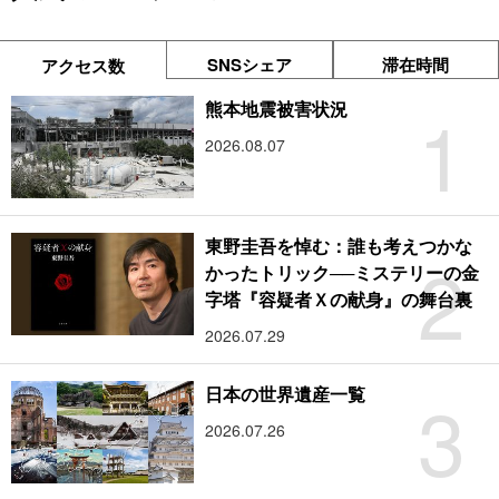
SNSシェア
滞在時間
アクセス数
1
熊本地震被害状況
2026.08.07
東野圭吾を悼む：誰も考えつかな
2
かったトリック──ミステリーの金
字塔『容疑者Ｘの献身』の舞台裏
2026.07.29
3
日本の世界遺産一覧
2026.07.26