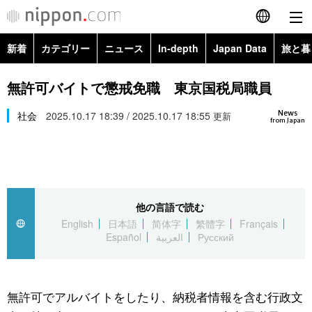
新着
カテゴリー
ニュース
In-depth
Japan Data
旅と暮
English
政治・外交
Topics
無許可バイトで懲戒免職 東京国税局職員
简体字
News
経済・ビジネス
社会
2025.10.17 18:39 / 2025.10.17 18:55
Images
更新
繁體字
from Japan
カテゴリー
国際・海外
People
Français
政治・外交
ニュース
社会
東京
Español
他の言語で読む
経済・ビジネス
トップ
In-depth
文化
お知らせ
English
日本語
简体字
繁體字
Français
العربية
Español
العربية
Русский
国際
アーカイブ
Japan Data
科学・技術
Русский
社会
旅と暮らし
暮らし
無許可でアルバイトをしたり、納税者情報を含む行政文