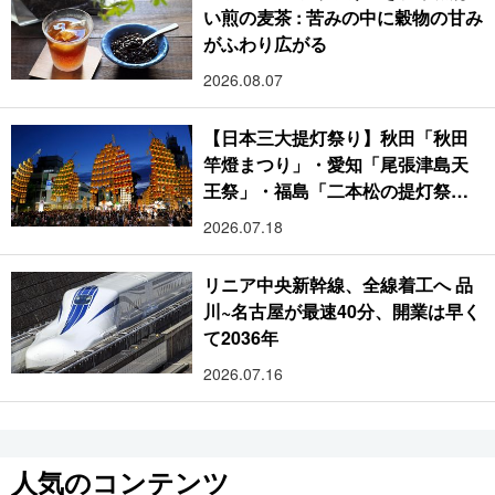
い煎の麦茶 : 苦みの中に穀物の甘み
がふわり広がる
2026.08.07
【日本三大提灯祭り】秋田「秋田
竿燈まつり」・愛知「尾張津島天
王祭」・福島「二本松の提灯祭
り」:おびただしい灯火が夜空を照
2026.07.18
らす光の祭典
リニア中央新幹線、全線着工へ 品
川~名古屋が最速40分、開業は早く
て2036年
2026.07.16
人気のコンテンツ