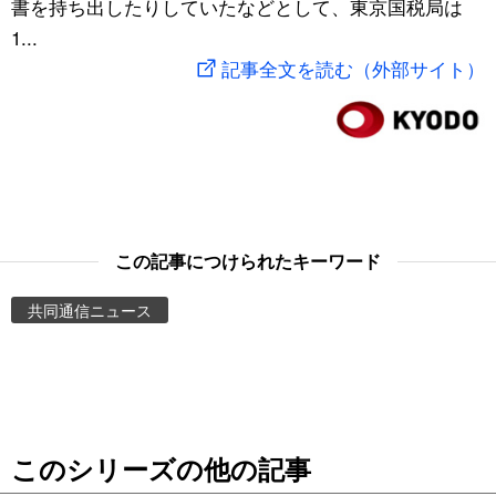
書を持ち出したりしていたなどとして、東京国税局は
スポーツ・東京2020
文化
動画/Live
1...
記事全文を読む（外部サイト）
科学・技術
Books
暮らし
Cinema
スポーツ・東京2020
Topics
この記事につけられたキーワード
Images
共同通信ニュース
People
東京
このシリーズの他の記事
お知らせ