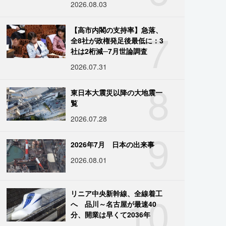
2026.08.03
7
【高市内閣の支持率】急落、
全8社が政権発足後最低に：3
社は2桁減─7月世論調査
2026.07.31
8
東日本大震災以降の大地震一
覧
2026.07.28
9
2026年7月 日本の出来事
2026.08.01
10
リニア中央新幹線、全線着工
へ 品川～名古屋が最速40
分、開業は早くて2036年