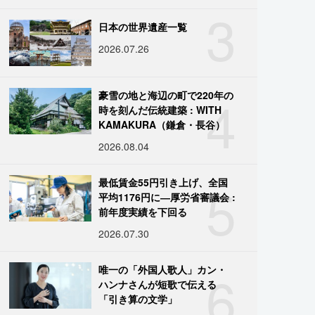
3
日本の世界遺産一覧
2026.07.26
4
豪雪の地と海辺の町で220年の
時を刻んだ伝統建築 : WITH
KAMAKURA（鎌倉・長谷）
2026.08.04
5
最低賃金55円引き上げ、全国
平均1176円に―厚労省審議会 :
前年度実績を下回る
2026.07.30
6
唯一の「外国人歌人」カン・
ハンナさんが短歌で伝える
「引き算の文学」