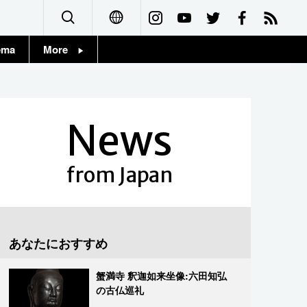
ema
More
English
Topics
简体字
Images
News
繁體字
People
Français
from Japan
東京
Español
お知らせ
العربية
あなたにおすすめ
Русский
蟹満寺 釈迦如来坐像:六田知弘
の古仏巡礼