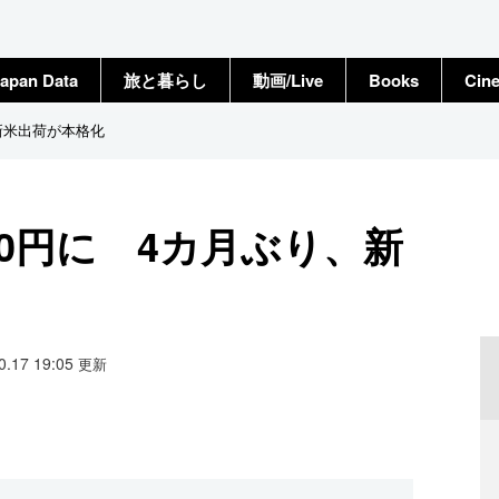
apan Data
旅と暮らし
動画/Live
Books
Cin
、新米出荷が本格化
10円に 4カ月ぶり、新
10.17 19:05
更新