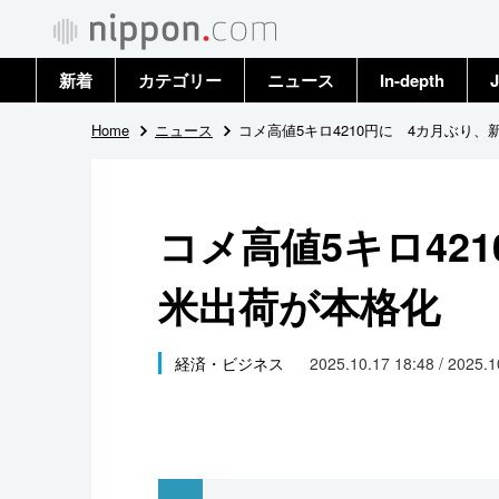
新着
カテゴリー
ニュース
In-depth
J
政治・外交
トップ
Home
ニュース
コメ高値5キロ4210円に 4カ月ぶり
経済・ビジネス
アーカイブ
コメ高値5キロ42
国際
米出荷が本格化
社会
文化
経済・ビジネス
2025.10.17 18:48 / 2025.
科学・技術
暮らし