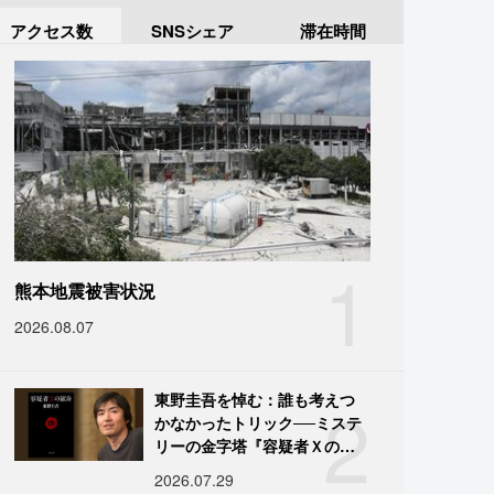
アクセス数
SNSシェア
滞在時間
1
熊本地震被害状況
2026.08.07
2
東野圭吾を悼む：誰も考えつ
かなかったトリック──ミステ
リーの金字塔『容疑者Ｘの献
身』の舞台裏
2026.07.29