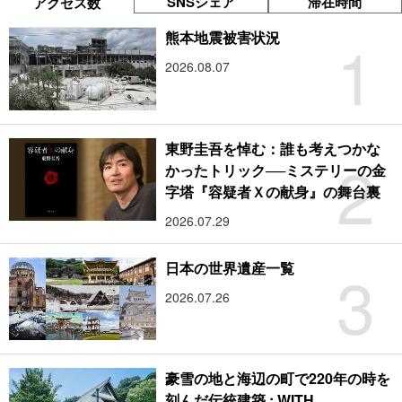
SNSシェア
滞在時間
アクセス数
1
熊本地震被害状況
2026.08.07
東野圭吾を悼む：誰も考えつかな
2
かったトリック──ミステリーの金
字塔『容疑者Ｘの献身』の舞台裏
2026.07.29
3
日本の世界遺産一覧
2026.07.26
豪雪の地と海辺の町で220年の時を
刻んだ伝統建築 : WITH