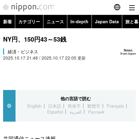
新着
カテゴリー
ニュース
In-depth
Japan Data
旅と暮
English
政治・外交
Topics
NY円、150円43～53銭
简体字
News
経済・ビジネス
経済・ビジネス
Images
繁體字
from Japan
2025.10.17 21:48 / 2025.10.17 22:05
更新
カテゴリー
国際・海外
People
Français
政治・外交
ニュース
社会
東京
Español
経済・ビジネス
トップ
In-depth
他の言語で読む
文化
お知らせ
العربية
English
日本語
简体字
繁體字
Français
Español
العربية
Русский
国際
アーカイブ
Japan Data
科学・技術
Русский
社会
旅と暮らし
暮らし
共同通信ニュース速報