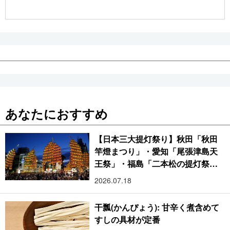
公式SNS
あなたにおすすめ
【日本三大提灯祭り】秋田「秋田
竿燈まつり」・愛知「尾張津島天
王祭」・福島「二本松の提灯祭
り」:おびただしい灯火が夜空を照
2026.07.18
らす光の祭典
干瓢(かんぴょう): 甘辛く煮含めて
すしの具材が定番