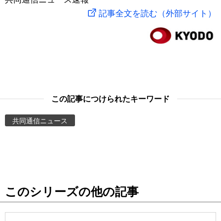
記事全文を読む（外部サイト）
スポーツ・東京2020
文化
動画/Live
科学・技術
Books
暮らし
Cinema
この記事につけられたキーワード
スポーツ・東京2020
Topics
共同通信ニュース
Images
People
東京
このシリーズの他の記事
お知らせ