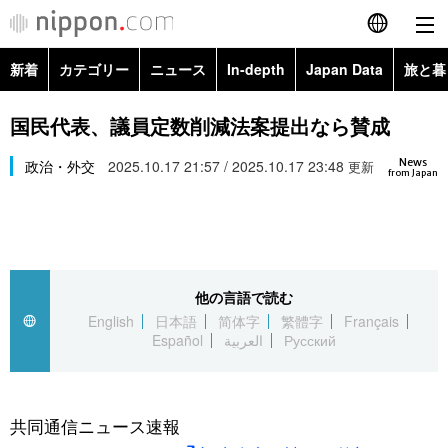
新着
カテゴリー
ニュース
In-depth
Japan Data
旅と暮
English
政治・外交
Topics
国民代表、議員定数削減法案提出なら賛成
简体字
News
経済・ビジネス
政治・外交
2025.10.17 21:57 / 2025.10.17 23:48
Images
更新
繁體字
from Japan
カテゴリー
国際・海外
People
Français
政治・外交
ニュース
社会
東京
Español
他の言語で読む
経済・ビジネス
トップ
In-depth
文化
お知らせ
English
日本語
简体字
繁體字
Français
العربية
Español
العربية
Русский
国際
アーカイブ
Japan Data
科学・技術
Русский
社会
旅と暮らし
暮らし
共同通信ニュース速報