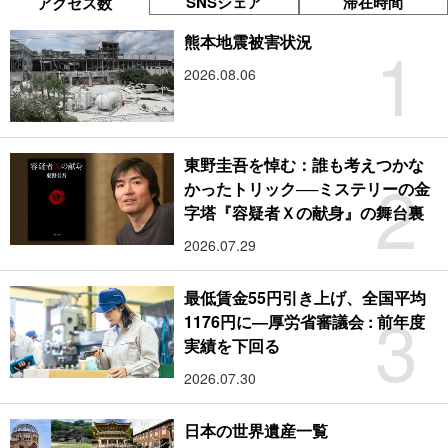
SNSシェア
滞在時間
アクセス数
1
熊本地震被害状況
2026.08.06
東野圭吾を悼む：誰も考えつかな
2
かったトリック──ミステリーの金
字塔『容疑者Ｘの献身』の舞台裏
2026.07.29
最低賃金55円引き上げ、全国平均
3
1176円に―厚労省審議会 : 前年度
実績を下回る
2026.07.30
日本の世界遺産一覧