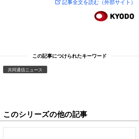
記事全文を読む（外部サイト）
スポーツ・東京2020
文化
動画/Live
科学・技術
Books
暮らし
Cinema
この記事につけられたキーワード
スポーツ・東京2020
Topics
共同通信ニュース
Images
People
このシリーズの他の記事
東京
お知らせ