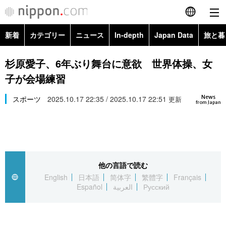
新着
カテゴリー
ニュース
In-depth
Japan Data
旅と暮
English
政治・外交
Topics
杉原愛子、6年ぶり舞台に意欲 世界体操、女
简体字
子が会場練習
経済・ビジネス
Images
繁體字
カテゴリー
News
スポーツ
2025.10.17 22:35 / 2025.10.17 22:51
更新
from Japan
国際・海外
People
Français
政治・外交
ニュース
社会
東京
Español
経済・ビジネス
トップ
In-depth
文化
お知らせ
العربية
他の言語で読む
English
日本語
简体字
繁體字
Français
国際
アーカイブ
Japan Data
科学・技術
Español
العربية
Русский
Русский
社会
旅と暮らし
暮らし