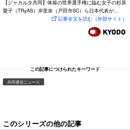
【ジャカルタ共同】体操の世界選手権に臨む女子の杉原
スポーツ・東京2020
文化
動画/Live
愛子（TRyAS）岸里奈（戸田市SC）ら日本代表が...
記事全文を読む（外部サイト）
科学・技術
Books
暮らし
Cinema
スポーツ・東京2020
Topics
この記事につけられたキーワード
Images
共同通信ニュース
People
東京
このシリーズの他の記事
お知らせ