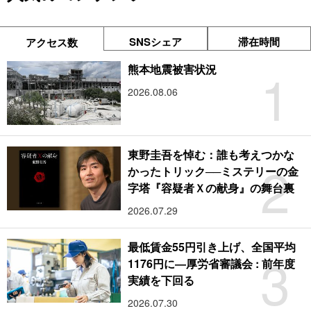
SNSシェア
滞在時間
アクセス数
1
熊本地震被害状況
2026.08.06
東野圭吾を悼む：誰も考えつかな
2
かったトリック──ミステリーの金
字塔『容疑者Ｘの献身』の舞台裏
2026.07.29
最低賃金55円引き上げ、全国平均
3
1176円に―厚労省審議会 : 前年度
実績を下回る
2026.07.30