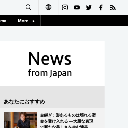
ema
More
English
Topics
简体字
Images
News
繁體字
People
Français
from Japan
東京
Español
お知らせ
العربية
あなたにおすすめ
Русский
金継ぎ : 形あるものは壊れる宿
命を受け入れる ―大胆な表現
で新たな美しさを生む漆芸修