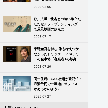
復師・末崎広樹
2026.08.06
歌川広重 : 北斎との違い際立た
せたセルフ・ブランディング
で風景版画の頂点に
2026.07.17
東野圭吾を悼む:誰も考えつか
なかったトリック──ミステリ
ーの金字塔『容疑者Xの献身』
の舞台裏
2026.07.29
同一住所に4700社超が登記!? :
月数千円で一等地にオフィス
があるかのように...
2026.07.27