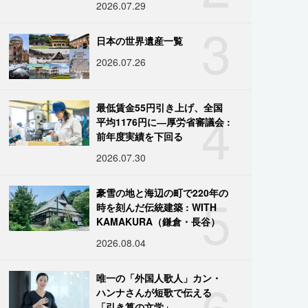
2026.07.29
3
日本の世界遺産一覧
2026.07.26
4
最低賃金55円引き上げ、全国
平均1176円に―厚労省審議会 :
前年度実績を下回る
2026.07.30
5
豪雪の地と海辺の町で220年の
時を刻んだ伝統建築 : WITH
KAMAKURA（鎌倉・長谷）
2026.08.04
6
唯一の「外国人歌人」カン・
ハンナさんが短歌で伝える
「引き算の文学」