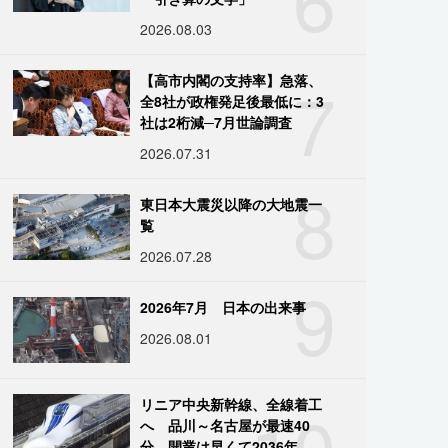
2026.08.03
7
【高市内閣の支持率】急落、
全8社が政権発足後最低に：3
社は2桁減─7月世論調査
2026.07.31
8
東日本大震災以降の大地震一
覧
2026.07.28
9
2026年7月 日本の出来事
2026.08.01
10
リニア中央新幹線、全線着工
へ 品川～名古屋が最速40
分、開業は早くて2036年