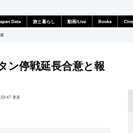
apan Data
旅と暮らし
動画/Live
Books
Cin
道
タン停戦延長合意と報
7 23:47
更新