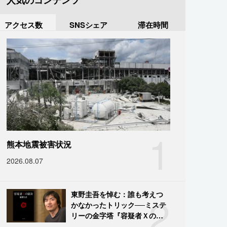
人気のコンテンツ
アクセス数
SNSシェア
滞在時間
1
熊本地震被害状況
2026.08.07
2
東野圭吾を悼む：誰も考えつ
かなかったトリック──ミステ
リーの金字塔『容疑者Ｘの献
身』の舞台裏