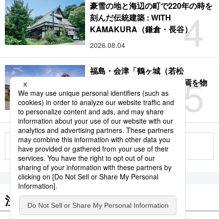
豪雪の地と海辺の町で220年の時を
4
刻んだ伝統建築 : WITH
KAMAKURA（鎌倉・長谷）
2026.08.04
福島・会津「鶴ヶ城（若松
5
城）」：サムライの時代終焉を物
語る赤瓦の名城
2026.08.09
もっと見る
注目のキーワード