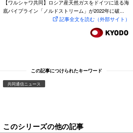
【ワルシャワ共同】ロシア産天然ガスをドイツに送る海
スポーツ・東京2020
文化
動画/Live
底パイプライン「ノルドストリーム」が2022年に破...
記事全文を読む（外部サイト）
科学・技術
Books
暮らし
Cinema
スポーツ・東京2020
Topics
この記事につけられたキーワード
Images
共同通信ニュース
People
東京
このシリーズの他の記事
お知らせ