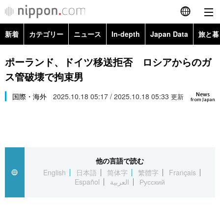
新着
カテゴリー
ニュース
In-depth
Japan Data
旅と暮
English
政治・外交
Topics
ポーランド、ドイツ移送拒否 ロシアからのガ
简体字
ス管破壊で拘束男
経済・ビジネス
Images
繁體字
カテゴリー
News
国際・海外
2025.10.18 05:17 / 2025.10.18 05:33
更新
from Japan
国際・海外
People
Français
政治・外交
ニュース
社会
東京
Español
経済・ビジネス
トップ
In-depth
文化
お知らせ
العربية
他の言語で読む
English
日本語
简体字
繁體字
Français
国際
アーカイブ
Japan Data
科学・技術
Español
العربية
Русский
Русский
社会
旅と暮らし
暮らし