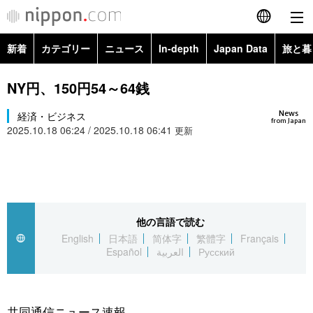
新着
カテゴリー
ニュース
In-depth
Japan Data
旅と暮
English
政治・外交
Topics
NY円、150円54～64銭
简体字
News
経済・ビジネス
経済・ビジネス
Images
繁體字
from Japan
2025.10.18 06:24 / 2025.10.18 06:41
更新
カテゴリー
国際・海外
People
Français
政治・外交
ニュース
社会
東京
Español
経済・ビジネス
トップ
In-depth
他の言語で読む
文化
お知らせ
العربية
English
日本語
简体字
繁體字
Français
Español
العربية
Русский
国際
アーカイブ
Japan Data
科学・技術
Русский
社会
旅と暮らし
暮らし
共同通信ニュース速報