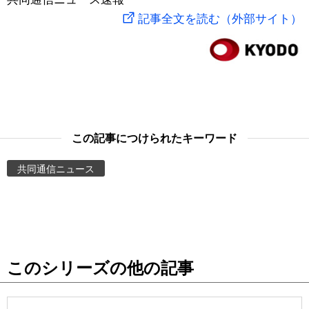
記事全文を読む（外部サイト）
スポーツ・東京2020
文化
動画/Live
科学・技術
Books
暮らし
Cinema
この記事につけられたキーワード
スポーツ・東京2020
Topics
共同通信ニュース
Images
People
東京
このシリーズの他の記事
お知らせ