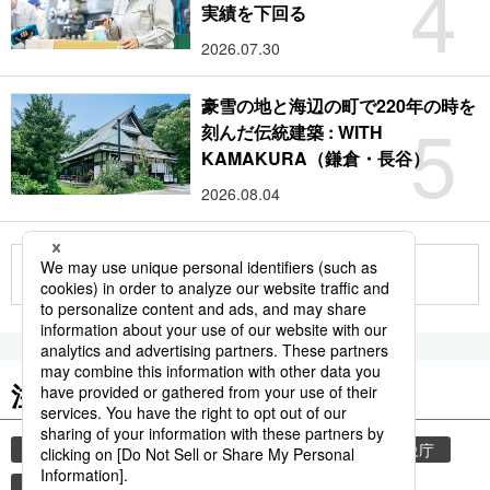
4
実績を下回る
2026.07.30
豪雪の地と海辺の町で220年の時を
5
刻んだ伝統建築 : WITH
KAMAKURA（鎌倉・長谷）
2026.08.04
もっと見る
注目のキーワード
共同通信ニュース
気象・災害
災害
気象庁
地震
津波
熊本
熊本地震
books