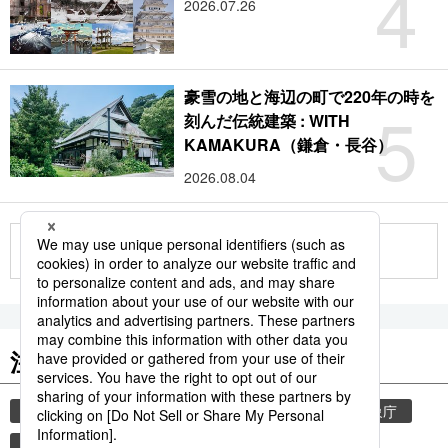
4
2026.07.26
豪雪の地と海辺の町で220年の時を
5
刻んだ伝統建築 : WITH
KAMAKURA（鎌倉・長谷）
2026.08.04
もっと見る
注目のキーワード
共同通信ニュース
和食
気象・災害
気象庁
食材
災害
地震
津波
観光