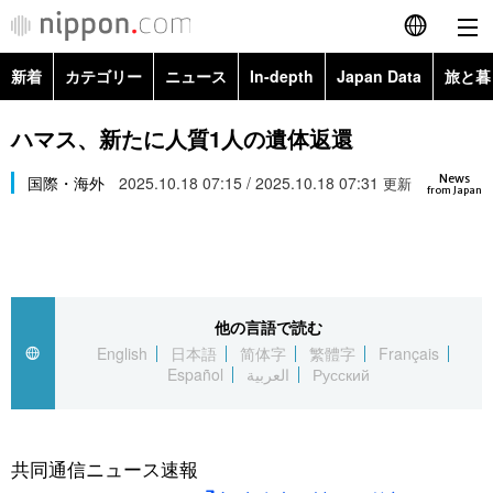
新着
カテゴリー
ニュース
In-depth
Japan Data
旅と暮
English
政治・外交
Topics
ハマス、新たに人質1人の遺体返還
简体字
News
経済・ビジネス
国際・海外
2025.10.18 07:15 / 2025.10.18 07:31
Images
更新
繁體字
from Japan
カテゴリー
国際・海外
People
Français
政治・外交
ニュース
社会
東京
Español
他の言語で読む
経済・ビジネス
トップ
In-depth
文化
お知らせ
English
日本語
简体字
繁體字
Français
العربية
Español
العربية
Русский
国際
アーカイブ
Japan Data
科学・技術
Русский
社会
旅と暮らし
暮らし
共同通信ニュース速報