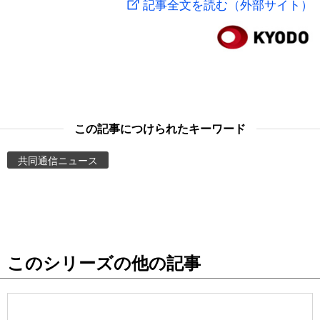
記事全文を読む（外部サイト）
スポーツ・東京2020
文化
動画/Live
科学・技術
Books
暮らし
Cinema
この記事につけられたキーワード
スポーツ・東京2020
Topics
共同通信ニュース
Images
People
このシリーズの他の記事
東京
お知らせ