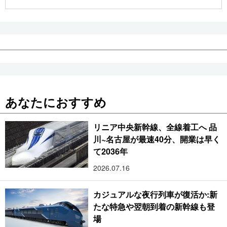
公式SNS
あなたにおすすめ
リニア中央新幹線、全線着工へ 品
川~名古屋が最速40分、開業は早く
て2036年
2026.07.16
カジュアルな夜行列車が復活か:新
たな特急や翌朝到着の新幹線も登
場