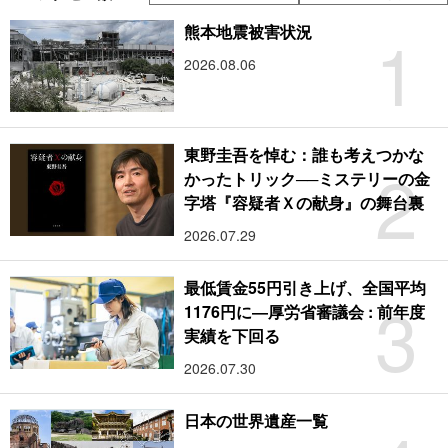
1
熊本地震被害状況
2026.08.06
東野圭吾を悼む：誰も考えつかな
2
かったトリック──ミステリーの金
字塔『容疑者Ｘの献身』の舞台裏
2026.07.29
最低賃金55円引き上げ、全国平均
3
1176円に―厚労省審議会 : 前年度
実績を下回る
2026.07.30
日本の世界遺産一覧