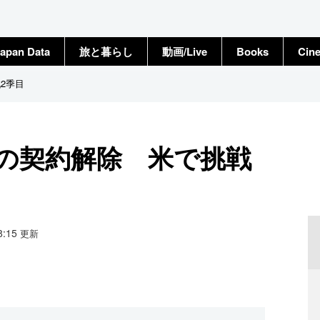
apan Data
旅と暮らし
動画/Live
Books
Cin
2季目
村の契約解除 米で挑戦
08:15
更新