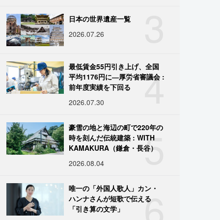
3
日本の世界遺産一覧
2026.07.26
4
最低賃金55円引き上げ、全国
平均1176円に―厚労省審議会 :
前年度実績を下回る
2026.07.30
5
豪雪の地と海辺の町で220年の
時を刻んだ伝統建築 : WITH
KAMAKURA（鎌倉・長谷）
2026.08.04
6
唯一の「外国人歌人」カン・
ハンナさんが短歌で伝える
「引き算の文学」