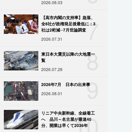
2026.08.03
7
【高市内閣の支持率】急落、
全8社が政権発足後最低に：3
社は2桁減─7月世論調査
2026.07.31
8
東日本大震災以降の大地震一
覧
2026.07.28
9
2026年7月 日本の出来事
2026.08.01
10
リニア中央新幹線、全線着工
へ 品川～名古屋が最速40
分、開業は早くて2036年