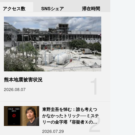
アクセス数
SNSシェア
滞在時間
1
熊本地震被害状況
2026.08.07
2
東野圭吾を悼む：誰も考えつ
かなかったトリック──ミステ
リーの金字塔『容疑者Ｘの献
身』の舞台裏
2026.07.29