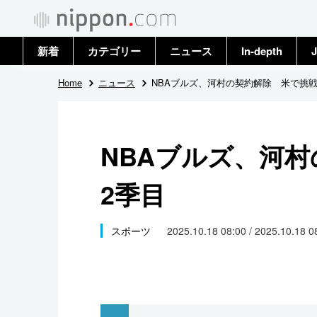
新着
カテゴリー
ニュース
In-depth
J
政治・外交
トップ
Home
ニュース
NBAブルズ、河村の契約解除 米で挑戦
経済・ビジネス
アーカイブ
NBAブルズ、河
国際
2季目
社会
文化
スポーツ
2025.10.18 08:00 / 2025.10.18 
科学・技術
暮らし