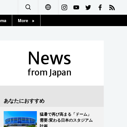
ema
More
English
Topics
简体字
Images
News
繁體字
People
Français
from Japan
東京
Español
お知らせ
العربية
あなたにおすすめ
Русский
猛暑で再び高まる「ドーム」
需要:変わる日本のスタジアム
計画