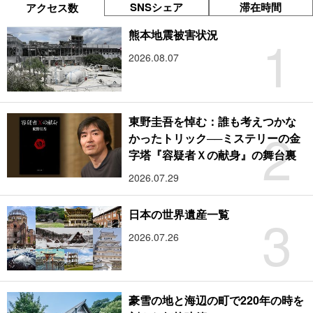
SNSシェア
滞在時間
アクセス数
1
熊本地震被害状況
2026.08.07
東野圭吾を悼む：誰も考えつかな
2
かったトリック──ミステリーの金
字塔『容疑者Ｘの献身』の舞台裏
2026.07.29
3
日本の世界遺産一覧
2026.07.26
豪雪の地と海辺の町で220年の時を