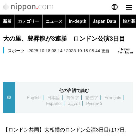
新着
カテゴリー
ニュース
In-depth
Japan Data
旅と暮
English
政治・外交
Topics
大の里、豊昇龍が3連勝 ロンドン公演3日目
简体字
News
経済・ビジネス
スポーツ
2025.10.18 08:14 / 2025.10.18 08:44
Images
更新
繁體字
from Japan
カテゴリー
国際・海外
People
Français
政治・外交
ニュース
社会
東京
Español
他の言語で読む
経済・ビジネス
トップ
In-depth
文化
お知らせ
English
日本語
简体字
繁體字
Français
العربية
Español
العربية
Русский
国際
アーカイブ
Japan Data
科学・技術
Русский
社会
旅と暮らし
暮らし
【ロンドン共同】大相撲のロンドン公演3日目は17日、