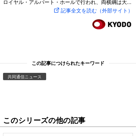
ロイヤル・アルバート・ホールで行われ、両横綱は大...
スポーツ・東京2020
文化
動画/Live
記事全文を読む（外部サイト）
科学・技術
Books
暮らし
Cinema
スポーツ・東京2020
Topics
この記事につけられたキーワード
共同通信ニュース
Images
People
東京
このシリーズの他の記事
お知らせ