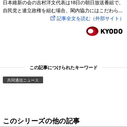
日本維新の会の吉村洋文代表は18日の朝日放送番組で、
スポーツ・東京2020
文化
動画/Live
自民党と連立政権を組む場合、閣内協力にはこだわら...
記事全文を読む（外部サイト）
科学・技術
Books
暮らし
Cinema
スポーツ・東京2020
Topics
この記事につけられたキーワード
Images
共同通信ニュース
People
東京
このシリーズの他の記事
お知らせ