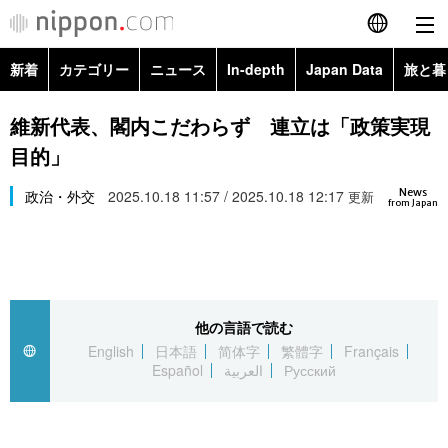
新着
カテゴリー
ニュース
In-depth
Japan Data
旅と暮
English
政治・外交
Topics
維新代表、閣内こだわらず 連立は「政策実現
简体字
目的」
経済・ビジネス
Images
繁體字
カテゴリー
News
政治・外交
2025.10.18 11:57 / 2025.10.18 12:17
更新
from Japan
国際・海外
People
Français
政治・外交
ニュース
社会
東京
Español
経済・ビジネス
トップ
In-depth
文化
お知らせ
العربية
他の言語で読む
English
日本語
简体字
繁體字
Français
国際
アーカイブ
Japan Data
科学・技術
Español
العربية
Русский
Русский
社会
旅と暮らし
暮らし