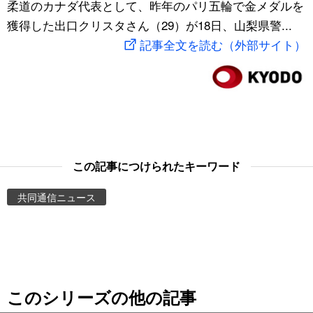
柔道のカナダ代表として、昨年のパリ五輪で金メダルを
スポーツ・東京2020
文化
動画/Live
獲得した出口クリスタさん（29）が18日、山梨県警...
記事全文を読む（外部サイト）
科学・技術
Books
暮らし
Cinema
スポーツ・東京2020
Topics
この記事につけられたキーワード
Images
共同通信ニュース
People
東京
このシリーズの他の記事
お知らせ