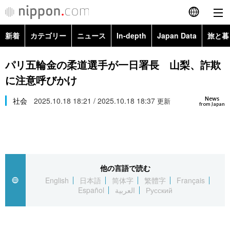
新着
カテゴリー
ニュース
In-depth
Japan Data
旅と暮
English
政治・外交
Topics
パリ五輪金の柔道選手が一日署長 山梨、詐欺
简体字
に注意呼びかけ
経済・ビジネス
Images
繁體字
カテゴリー
News
社会
2025.10.18 18:21 / 2025.10.18 18:37
更新
from Japan
国際・海外
People
Français
政治・外交
ニュース
社会
東京
Español
経済・ビジネス
トップ
In-depth
文化
お知らせ
العربية
他の言語で読む
English
日本語
简体字
繁體字
Français
国際
アーカイブ
Japan Data
科学・技術
Español
العربية
Русский
Русский
社会
旅と暮らし
暮らし