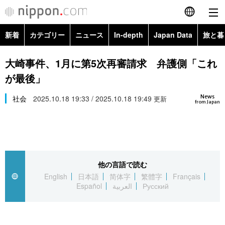
新着
カテゴリー
ニュース
In-depth
Japan Data
旅と暮
English
政治・外交
Topics
大崎事件、1月に第5次再審請求 弁護側「これ
简体字
が最後」
経済・ビジネス
Images
繁體字
カテゴリー
News
社会
2025.10.18 19:33 / 2025.10.18 19:49
更新
from Japan
国際・海外
People
Français
政治・外交
ニュース
社会
東京
Español
経済・ビジネス
トップ
In-depth
文化
お知らせ
العربية
他の言語で読む
English
日本語
简体字
繁體字
Français
国際
アーカイブ
Japan Data
科学・技術
Español
العربية
Русский
Русский
社会
旅と暮らし
暮らし