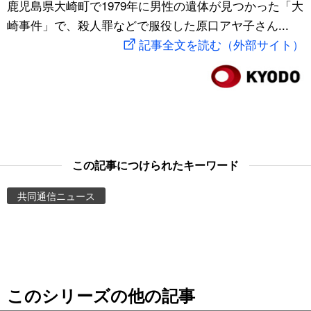
鹿児島県大崎町で1979年に男性の遺体が見つかった「大
スポーツ・東京2020
文化
動画/Live
崎事件」で、殺人罪などで服役した原口アヤ子さん...
記事全文を読む（外部サイト）
科学・技術
Books
暮らし
Cinema
スポーツ・東京2020
Topics
この記事につけられたキーワード
Images
共同通信ニュース
People
東京
このシリーズの他の記事
お知らせ