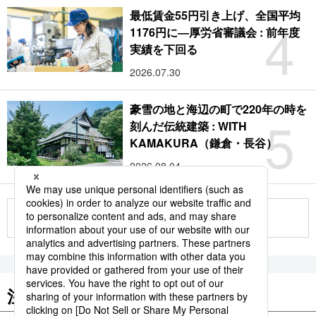
最低賃金55円引き上げ、全国平均
4
1176円に―厚労省審議会 : 前年度
実績を下回る
2026.07.30
豪雪の地と海辺の町で220年の時を
5
刻んだ伝統建築 : WITH
KAMAKURA（鎌倉・長谷）
2026.08.04
もっと見る
注目のキーワード