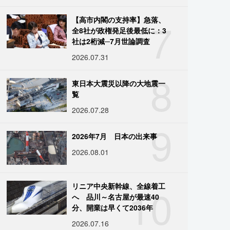
7
【高市内閣の支持率】急落、
全8社が政権発足後最低に：3
社は2桁減─7月世論調査
2026.07.31
8
東日本大震災以降の大地震一
覧
2026.07.28
9
2026年7月 日本の出来事
2026.08.01
10
リニア中央新幹線、全線着工
へ 品川～名古屋が最速40
分、開業は早くて2036年
2026.07.16