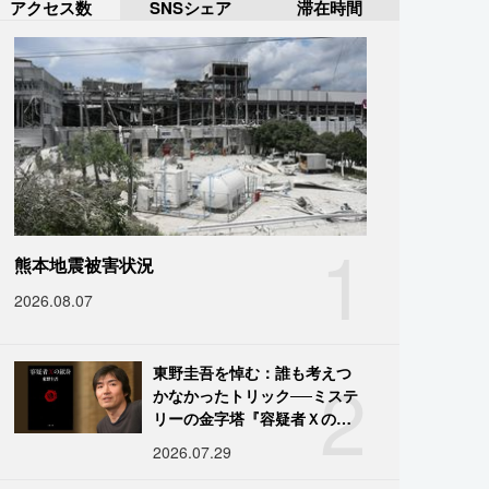
アクセス数
SNSシェア
滞在時間
1
熊本地震被害状況
2026.08.07
2
東野圭吾を悼む：誰も考えつ
かなかったトリック──ミステ
リーの金字塔『容疑者Ｘの献
身』の舞台裏
2026.07.29