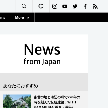
ema
More
English
Topics
简体字
Images
News
繁體字
People
Français
from Japan
東京
Español
お知らせ
العربية
あなたにおすすめ
Русский
豪雪の地と海辺の町で220年の
時を刻んだ伝統建築 : WITH
KAMAKURA(鎌倉・長谷)