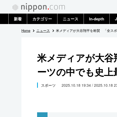
新着
カテゴリー
ニュース
In-depth
J
政治・外交
トップ
Home
ニュース
米メディアが大谷翔平を称賛 「全スポ
経済・ビジネス
アーカイブ
米メディアが大谷
国際
ーツの中でも史上
社会
文化
スポーツ
2025.10.18 19:34 / 2025.10.18 
科学・技術
暮らし