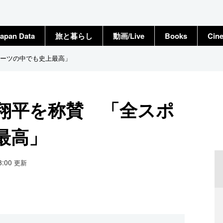
apan Data
旅と暮らし
動画/Live
Books
Cin
ーツの中でも史上最高」
翔平を称賛 「全スポ
最高」
23:00
更新