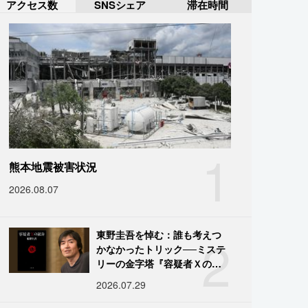
アクセス数
SNSシェア
滞在時間
1
熊本地震被害状況
2026.08.07
2
東野圭吾を悼む：誰も考えつ
かなかったトリック──ミステ
リーの金字塔『容疑者Ｘの献
身』の舞台裏
2026.07.29