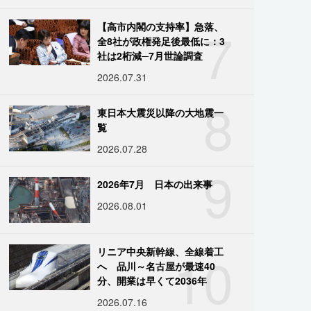
7
【高市内閣の支持率】急落、
全8社が政権発足後最低に：3
社は2桁減─7月世論調査
2026.07.31
8
東日本大震災以降の大地震一
覧
2026.07.28
9
2026年7月 日本の出来事
2026.08.01
10
リニア中央新幹線、全線着工
へ 品川～名古屋が最速40
分、開業は早くて2036年
2026.07.16