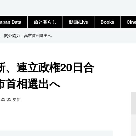
apan Data
旅と暮らし
動画/Live
Books
Cin
意 閣外協力、高市首相選出へ
新、連立政権20日合
市首相選出へ
8 23:03
更新