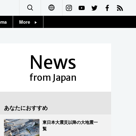
ema
More
English
Topics
简体字
Images
News
繁體字
People
Français
from Japan
東京
Español
お知らせ
العربية
あなたにおすすめ
Русский
東日本大震災以降の大地震一
覧