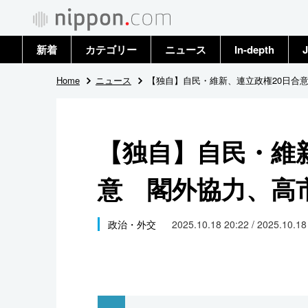
新着
カテゴリー
ニュース
In-depth
J
政治・外交
トップ
Home
ニュース
【独自】自民・維新、連立政権20日合
経済・ビジネス
アーカイブ
【独自】自民・維
国際
意 閣外協力、高
社会
文化
政治・外交
2025.10.18 20:22 / 2025.10.1
科学・技術
暮らし