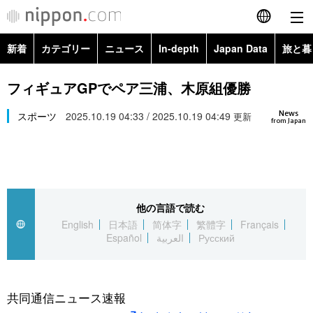
新着
カテゴリー
ニュース
In-depth
Japan Data
旅と暮
English
政治・外交
Topics
フィギュアGPでペア三浦、木原組優勝
简体字
News
経済・ビジネス
スポーツ
2025.10.19 04:33 / 2025.10.19 04:49
Images
更新
繁體字
from Japan
カテゴリー
国際・海外
People
Français
政治・外交
ニュース
社会
東京
Español
他の言語で読む
経済・ビジネス
トップ
In-depth
文化
お知らせ
English
日本語
简体字
繁體字
Français
العربية
Español
العربية
Русский
国際
アーカイブ
Japan Data
科学・技術
Русский
社会
旅と暮らし
暮らし
共同通信ニュース速報