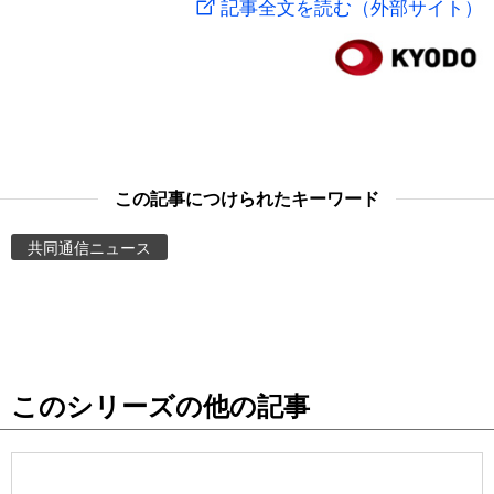
記事全文を読む（外部サイト）
スポーツ・東京2020
文化
動画/Live
科学・技術
Books
暮らし
Cinema
この記事につけられたキーワード
スポーツ・東京2020
Topics
共同通信ニュース
Images
People
このシリーズの他の記事
東京
お知らせ