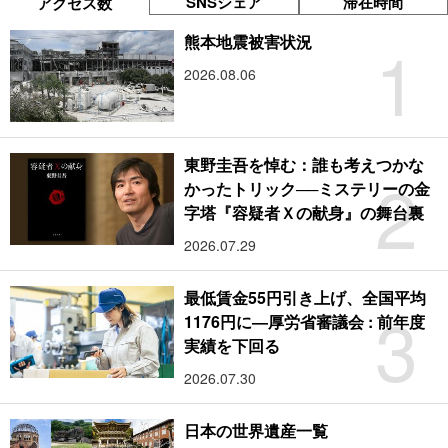
SNSシェア
滞在時間
アクセス数
1
熊本地震被害状況
2026.08.06
東野圭吾を悼む：誰も考えつかな
2
かったトリック──ミステリーの金
字塔『容疑者Ｘの献身』の舞台裏
2026.07.29
最低賃金55円引き上げ、全国平均
3
1176円に―厚労省審議会 : 前年度
実績を下回る
2026.07.30
日本の世界遺産一覧