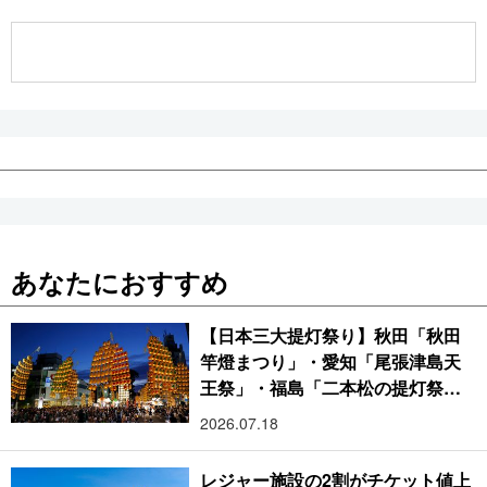
公式SNS
あなたにおすすめ
【日本三大提灯祭り】秋田「秋田
竿燈まつり」・愛知「尾張津島天
王祭」・福島「二本松の提灯祭
り」:おびただしい灯火が夜空を照
2026.07.18
らす光の祭典
レジャー施設の2割がチケット値上