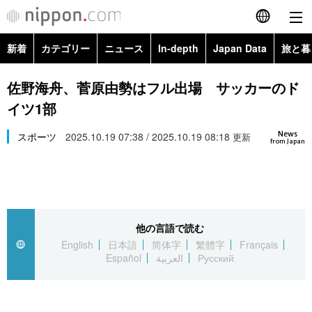
新着
カテゴリー
ニュース
In-depth
Japan Data
旅と暮
English
政治・外交
Topics
佐野海舟、菅原由勢はフル出場 サッカーのド
简体字
イツ1部
経済・ビジネス
Images
繁體字
カテゴリー
News
スポーツ
2025.10.19 07:38 / 2025.10.19 08:18
更新
from Japan
国際・海外
People
Français
政治・外交
ニュース
社会
東京
Español
経済・ビジネス
トップ
In-depth
文化
お知らせ
العربية
他の言語で読む
English
日本語
简体字
繁體字
Français
国際
アーカイブ
Japan Data
科学・技術
Español
العربية
Русский
Русский
社会
旅と暮らし
暮らし