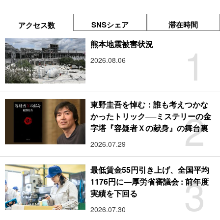
SNSシェア
滞在時間
アクセス数
1
熊本地震被害状況
2026.08.06
東野圭吾を悼む：誰も考えつかな
2
かったトリック──ミステリーの金
字塔『容疑者Ｘの献身』の舞台裏
2026.07.29
最低賃金55円引き上げ、全国平均
3
1176円に―厚労省審議会 : 前年度
実績を下回る
2026.07.30