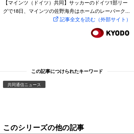
【マインツ（ドイツ）共同】サッカーのドイツ1部リー
スポーツ・東京2020
文化
動画/Live
グで18日、マインツの佐野海舟はホームのレーバーク...
記事全文を読む（外部サイト）
科学・技術
Books
暮らし
Cinema
スポーツ・東京2020
Topics
この記事につけられたキーワード
Images
共同通信ニュース
People
東京
このシリーズの他の記事
お知らせ