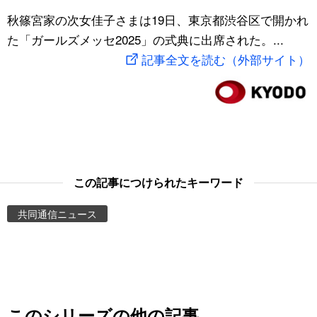
スポーツ・東京2020
秋篠宮家の次女佳子さまは19日、東京都渋谷区で開かれ
文化
動画/Live
た「ガールズメッセ2025」の式典に出席された。...
記事全文を読む（外部サイト）
科学・技術
Books
暮らし
Cinema
スポーツ・東京2020
Topics
Images
この記事につけられたキーワード
共同通信ニュース
People
東京
お知らせ
このシリーズの他の記事