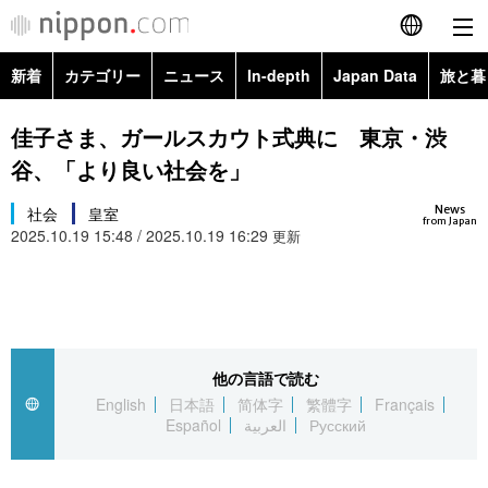
新着
カテゴリー
ニュース
In-depth
Japan Data
旅と暮
English
政治・外交
Topics
佳子さま、ガールスカウト式典に 東京・渋
简体字
谷、「より良い社会を」
経済・ビジネス
Images
繁體字
カテゴリー
News
社会
皇室
from Japan
2025.10.19 15:48 / 2025.10.19 16:29
国際・海外
更新
People
Français
政治・外交
ニュース
社会
東京
Español
経済・ビジネス
トップ
In-depth
文化
お知らせ
العربية
他の言語で読む
国際
アーカイブ
Japan Data
科学・技術
English
日本語
简体字
繁體字
Français
Русский
Español
العربية
Русский
社会
旅と暮らし
暮らし