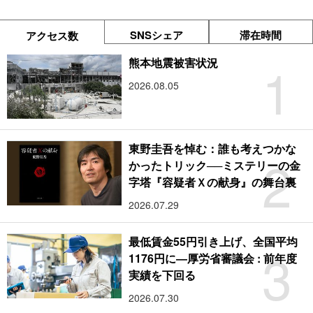
SNSシェア
滞在時間
アクセス数
1
熊本地震被害状況
2026.08.05
東野圭吾を悼む：誰も考えつかな
2
かったトリック──ミステリーの金
字塔『容疑者Ｘの献身』の舞台裏
2026.07.29
最低賃金55円引き上げ、全国平均
3
1176円に―厚労省審議会 : 前年度
実績を下回る
2026.07.30