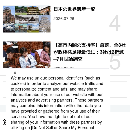
4
日本の世界遺産一覧
2026.07.26
【高市内閣の支持率】急落、全8社
5
が政権発足後最低に：3社は2桁減
─7月世論調査
2026.07.31
もっと見る
注目のキーワード