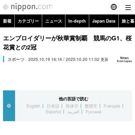
新着
カテゴリー
ニュース
In-depth
Japan Data
旅と暮
English
政治・外交
Topics
エンブロイダリーが秋華賞制覇 競馬のG1、桜
简体字
花賞との2冠
経済・ビジネス
Images
繁體字
カテゴリー
News
スポーツ
2025.10.19 16:16 / 2025.10.20 11:02
更新
from Japan
国際・海外
People
Français
政治・外交
ニュース
社会
東京
Español
経済・ビジネス
トップ
In-depth
文化
お知らせ
العربية
他の言語で読む
English
日本語
简体字
繁體字
Français
国際
アーカイブ
Japan Data
科学・技術
Español
العربية
Русский
Русский
社会
旅と暮らし
暮らし