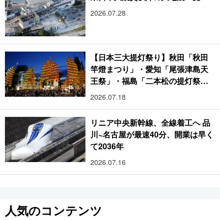
2026.07.28
【日本三大提灯祭り】秋田「秋田
竿燈まつり」・愛知「尾張津島天
王祭」・福島「二本松の提灯祭
り」:おびただしい灯火が夜空を照
2026.07.18
らす光の祭典
リニア中央新幹線、全線着工へ 品
川~名古屋が最速40分、開業は早く
て2036年
2026.07.16
人気のコンテンツ