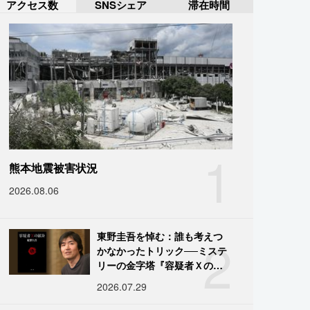
アクセス数
SNSシェア
滞在時間
1
熊本地震被害状況
2026.08.06
2
東野圭吾を悼む：誰も考えつ
かなかったトリック──ミステ
リーの金字塔『容疑者Ｘの献
身』の舞台裏
2026.07.29