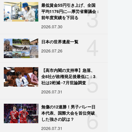
3
最低賃金55円引き上げ、全国
平均1176円に―厚労省審議会 :
前年度実績を下回る
2026.07.30
4
日本の世界遺産一覧
2026.07.26
5
【高市内閣の支持率】急落、
全8社が政権発足後最低に：3
社は2桁減─7月世論調査
2026.07.31
6
無傷の12連勝！男子バレー日
本代表、国際大会を首位突破
した強さの訳は？
2026.07.31