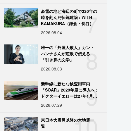
7
豪雪の地と海辺の町で220年の
時を刻んだ伝統建築 : WITH
KAMAKURA（鎌倉・長谷）
2026.08.04
8
唯一の「外国人歌人」カン・
ハンナさんが短歌で伝える
「引き算の文学」
2026.08.03
9
新幹線に新たな検査用車両
「SOAR」2029年度に導入へ :
ドクターイエローは27年1月に
引退
2026.07.29
10
東日本大震災以降の大地震一
覧