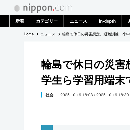
新着
カテゴリー
ニュース
In-depth
J
政治・外交
トップ
Home
ニュース
輪島で休日の災害想定、避難訓練 小中
経済・ビジネス
アーカイブ
輪島で休日の災害
国際
学生ら学習用端末
社会
文化
社会
2025.10.19 18:03 / 2025.10.19 18:30
科学・技術
暮らし