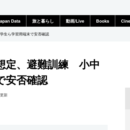
apan Data
旅と暮らし
動画/Live
Books
Cin
学生ら学習用端末で安否確認
想定、避難訓練 小中
で安否確認
更新