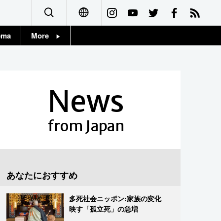
ema
More
English
Topics
简体字
Images
News
繁體字
People
Français
from Japan
東京
Español
お知らせ
العربية
あなたにおすすめ
Русский
多死社会ニッポン:家族の変化
映す「孤立死」の急増