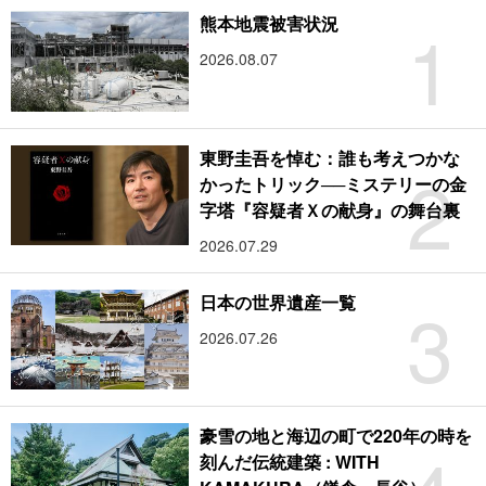
1
熊本地震被害状況
2026.08.07
東野圭吾を悼む：誰も考えつかな
2
かったトリック──ミステリーの金
字塔『容疑者Ｘの献身』の舞台裏
2026.07.29
3
日本の世界遺産一覧
2026.07.26
豪雪の地と海辺の町で220年の時を
刻んだ伝統建築 : WITH