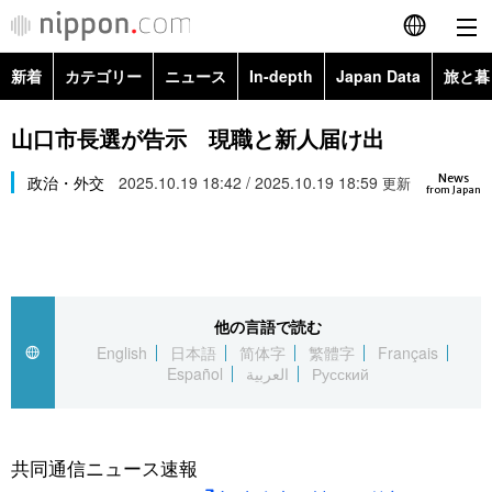
新着
カテゴリー
ニュース
In-depth
Japan Data
旅と暮
English
政治・外交
Topics
山口市長選が告示 現職と新人届け出
简体字
News
経済・ビジネス
政治・外交
2025.10.19 18:42 / 2025.10.19 18:59
Images
更新
繁體字
from Japan
カテゴリー
国際・海外
People
Français
政治・外交
ニュース
社会
東京
Español
他の言語で読む
経済・ビジネス
トップ
In-depth
文化
お知らせ
English
日本語
简体字
繁體字
Français
العربية
Español
العربية
Русский
国際
アーカイブ
Japan Data
科学・技術
Русский
社会
旅と暮らし
暮らし
共同通信ニュース速報