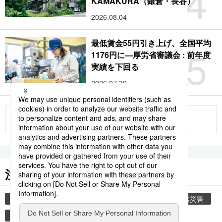
4
KAMAKURA（鎌倉・長谷）
2026.08.04
最低賃金55円引き上げ、全国平均
5
1176円に―厚労省審議会 : 前年度
実績を下回る
2026.07.30
もっと見る
注目のキーワード
共同通信ニュース
気象・災害
災害
自然災害
避難所
時事通信ニュース
旅
観光