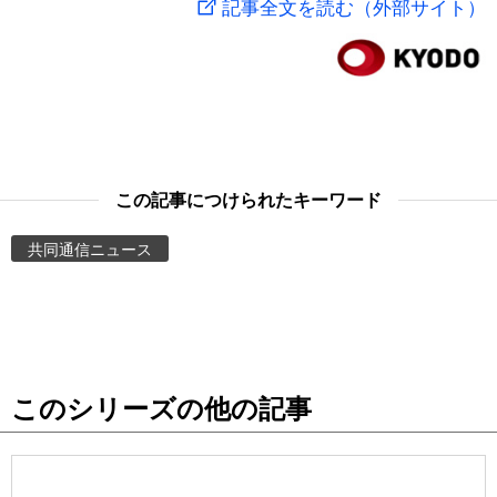
記事全文を読む（外部サイト）
スポーツ・東京2020
文化
動画/Live
科学・技術
Books
暮らし
Cinema
この記事につけられたキーワード
スポーツ・東京2020
Topics
共同通信ニュース
Images
People
このシリーズの他の記事
東京
お知らせ