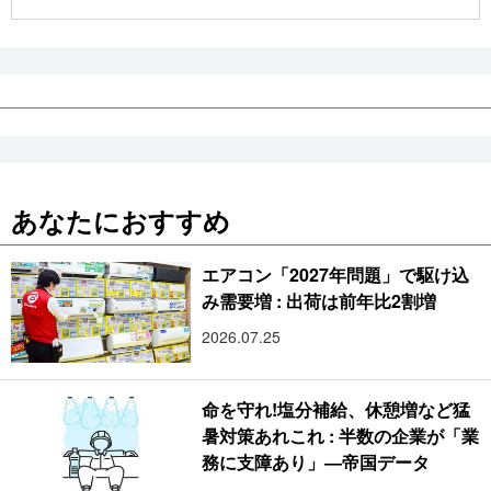
公式SNS
あなたにおすすめ
エアコン「2027年問題」で駆け込
み需要増 : 出荷は前年比2割増
2026.07.25
命を守れ!塩分補給、休憩増など猛
暑対策あれこれ : 半数の企業が「業
務に支障あり」―帝国データ