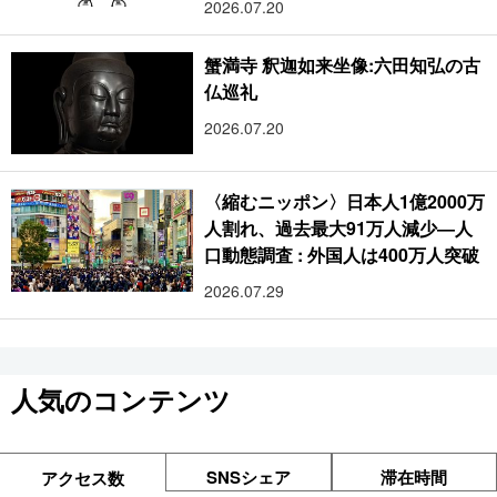
2026.07.20
蟹満寺 釈迦如来坐像:六田知弘の古
仏巡礼
2026.07.20
〈縮むニッポン〉日本人1億2000万
人割れ、過去最大91万人減少―人
口動態調査 : 外国人は400万人突破
2026.07.29
人気のコンテンツ
SNSシェア
滞在時間
アクセス数