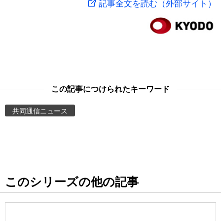
記事全文を読む（外部サイト）
スポーツ・東京2020
文化
動画/Live
科学・技術
Books
暮らし
Cinema
この記事につけられたキーワード
スポーツ・東京2020
Topics
共同通信ニュース
Images
People
このシリーズの他の記事
東京
お知らせ