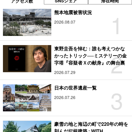
SNSシェア
滞在時間
アクセス数
1
熊本地震被害状況
2026.08.07
東野圭吾を悼む：誰も考えつかな
2
かったトリック──ミステリーの金
字塔『容疑者Ｘの献身』の舞台裏
2026.07.29
3
日本の世界遺産一覧
2026.07.26
豪雪の地と海辺の町で220年の時を
刻んだ伝統建築 : WITH