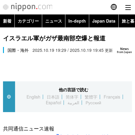
新着
カテゴリー
ニュース
In-depth
Japan Data
旅と暮
English
政治・外交
Topics
イスラエル軍がガザ最南部空爆と報道
简体字
News
経済・ビジネス
国際・海外
2025.10.19 19:29 / 2025.10.19 19:45
Images
更新
繁體字
from Japan
カテゴリー
国際・海外
People
Français
政治・外交
ニュース
社会
東京
Español
他の言語で読む
経済・ビジネス
トップ
In-depth
文化
お知らせ
English
日本語
简体字
繁體字
Français
العربية
Español
العربية
Русский
国際
アーカイブ
Japan Data
科学・技術
Русский
社会
旅と暮らし
暮らし
共同通信ニュース速報