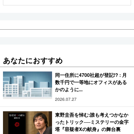
公式SNS
あなたにおすすめ
同一住所に4700社超が登記!? : 月
数千円で一等地にオフィスがある
かのように...
2026.07.27
東野圭吾を悼む:誰も考えつかなか
ったトリック──ミステリーの金字
塔『容疑者Xの献身』の舞台裏