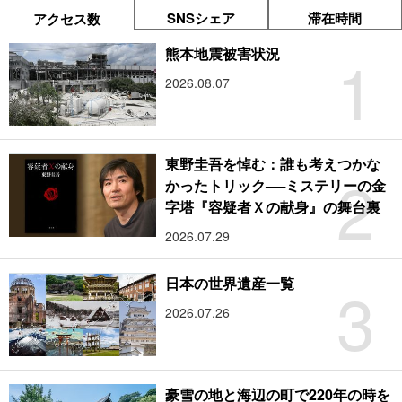
SNSシェア
滞在時間
アクセス数
1
熊本地震被害状況
2026.08.07
東野圭吾を悼む：誰も考えつかな
2
かったトリック──ミステリーの金
字塔『容疑者Ｘの献身』の舞台裏
2026.07.29
3
日本の世界遺産一覧
2026.07.26
豪雪の地と海辺の町で220年の時を