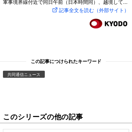
軍事境界線付近で同日午前（日本時間同）、越境して...
スポーツ・東京2020
文化
動画/Live
記事全文を読む（外部サイト）
科学・技術
Books
暮らし
Cinema
スポーツ・東京2020
Topics
この記事につけられたキーワード
共同通信ニュース
Images
People
東京
このシリーズの他の記事
お知らせ