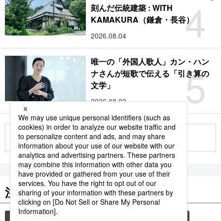
4
刻んだ伝統建築 : WITH
KAMAKURA（鎌倉・長谷）
2026.08.04
唯一の「外国人歌人」カン・ハン
5
ナさんが短歌で伝える「引き算の
文学」
2026.08.03
もっと見る
注目のキーワード
共同通信ニュース
和食
食材
スパイス