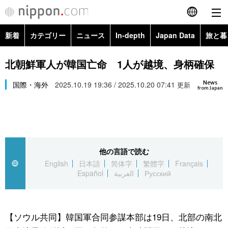
新着
カテゴリー
ニュース
In-depth
Japan Data
旅と暮
English
政治・外交
Topics
北朝鮮軍人が韓国亡命 1人が越境、身柄確保
简体字
News
経済・ビジネス
国際・海外
2025.10.19 19:36 / 2025.10.20 07:41
Images
更新
繁體字
from Japan
カテゴリー
国際・海外
People
Français
政治・外交
ニュース
社会
東京
Español
他の言語で読む
経済・ビジネス
トップ
In-depth
文化
お知らせ
English
日本語
简体字
繁體字
Français
العربية
Español
العربية
Русский
国際
アーカイブ
Japan Data
科学・技術
Русский
社会
旅と暮らし
暮らし
【ソウル共同】韓国軍合同参謀本部は19日、北部の南北