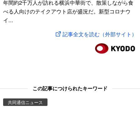
年間約2千万人が訪れる横浜中華街で、散策しながら食
スポーツ・東京2020
文化
動画/Live
べる人向けのテイクアウト店が盛況だ。新型コロナウ
イ...
科学・技術
Books
記事全文を読む（外部サイト）
暮らし
Cinema
スポーツ・東京2020
Topics
Images
この記事につけられたキーワード
People
共同通信ニュース
東京
お知らせ