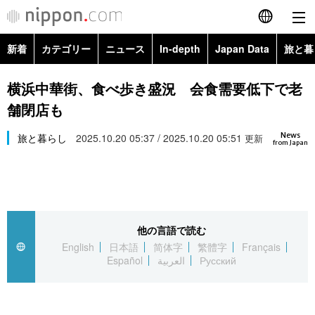
新着
カテゴリー
ニュース
In-depth
Japan Data
旅と暮
English
政治・外交
Topics
横浜中華街、食べ歩き盛況 会食需要低下で老
简体字
舗閉店も
経済・ビジネス
Images
繁體字
カテゴリー
News
旅と暮らし
2025.10.20 05:37 / 2025.10.20 05:51
更新
from Japan
国際・海外
People
Français
政治・外交
ニュース
社会
東京
Español
経済・ビジネス
トップ
In-depth
文化
お知らせ
العربية
他の言語で読む
English
日本語
简体字
繁體字
Français
国際
アーカイブ
Japan Data
科学・技術
Español
العربية
Русский
Русский
社会
旅と暮らし
暮らし