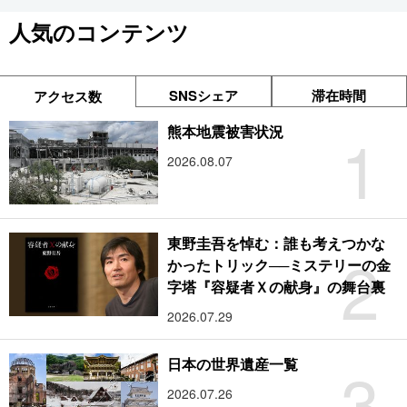
人気のコンテンツ
SNSシェア
滞在時間
アクセス数
1
熊本地震被害状況
2026.08.07
東野圭吾を悼む：誰も考えつかな
2
かったトリック──ミステリーの金
字塔『容疑者Ｘの献身』の舞台裏
2026.07.29
3
日本の世界遺産一覧
2026.07.26