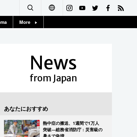
ema
More
English
Topics
简体字
Images
News
繁體字
People
Français
from Japan
東京
Español
お知らせ
العربية
あなたにおすすめ
Русский
熱中症の搬送、1週間で1万人
突破―総務省消防庁 : 災害級の
暑さで急増