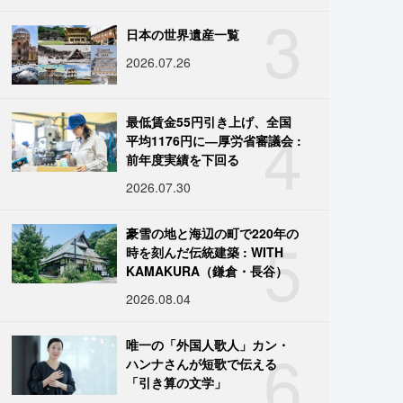
3
日本の世界遺産一覧
2026.07.26
4
最低賃金55円引き上げ、全国
平均1176円に―厚労省審議会 :
前年度実績を下回る
2026.07.30
5
豪雪の地と海辺の町で220年の
時を刻んだ伝統建築 : WITH
KAMAKURA（鎌倉・長谷）
2026.08.04
6
唯一の「外国人歌人」カン・
ハンナさんが短歌で伝える
「引き算の文学」