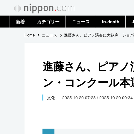
新着
カテゴリー
ニュース
In-depth
J
政治・外交
トップ
Home
ニュース
進藤さん、ピアノ演奏に大歓声 ショパ
経済・ビジネス
アーカイブ
進藤さん、ピアノ
国際
ン・コンクール本
社会
文化
文化
2025.10.20 07:28 / 2025.10.20 09:34
科学・技術
暮らし