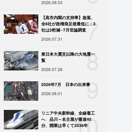
2026.08.03
7
【高市内閣の支持率】急落、
全8社が政権発足後最低に：3
社は2桁減─7月世論調査
2026.07.31
8
東日本大震災以降の大地震一
覧
2026.07.28
9
2026年7月 日本の出来事
2026.08.01
10
リニア中央新幹線、全線着工
へ 品川～名古屋が最速40
分、開業は早くて2036年