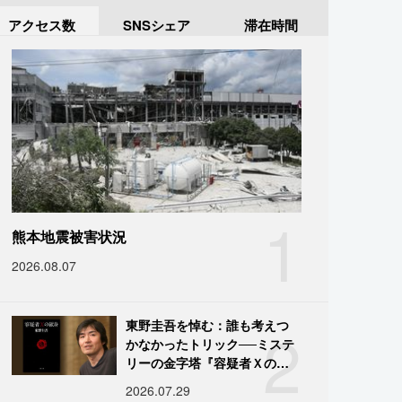
アクセス数
SNSシェア
滞在時間
1
熊本地震被害状況
2026.08.07
2
東野圭吾を悼む：誰も考えつ
かなかったトリック──ミステ
リーの金字塔『容疑者Ｘの献
身』の舞台裏
2026.07.29