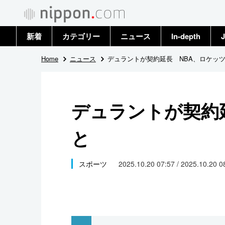
新着
カテゴリー
ニュース
In-depth
J
政治・外交
トップ
Home
ニュース
デュラントが契約延長 NBA、ロケッ
経済・ビジネス
アーカイブ
デュラントが契約
国際
と
社会
文化
スポーツ
2025.10.20 07:57 / 2025.10.20 
科学・技術
暮らし