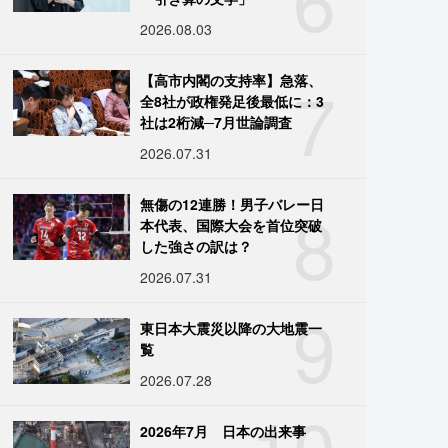
2026.08.03
7
【高市内閣の支持率】急落、
全8社が政権発足後最低に：3
社は2桁減─7月世論調査
2026.07.31
8
無傷の12連勝！男子バレー日
本代表、国際大会を首位突破
した強さの訳は？
2026.07.31
9
東日本大震災以降の大地震一
覧
2026.07.28
10
2026年7月 日本の出来事