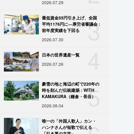
2026.07.29
3
最低賃金55円引き上げ、全国
平均1176円に―厚労省審議会 :
前年度実績を下回る
2026.07.30
4
日本の世界遺産一覧
2026.07.26
5
豪雪の地と海辺の町で220年の
時を刻んだ伝統建築 : WITH
KAMAKURA（鎌倉・長谷）
2026.08.04
6
唯一の「外国人歌人」カン・
ハンナさんが短歌で伝える
「引き算の文学」