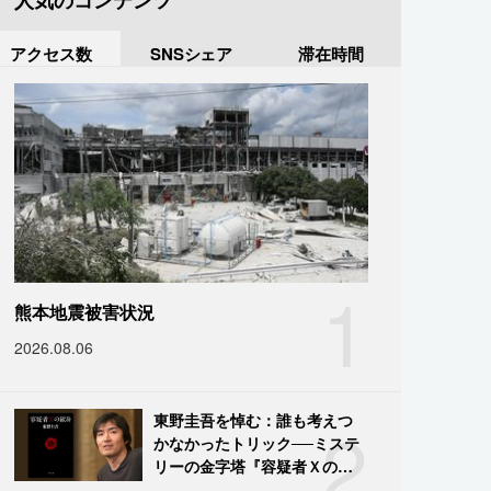
人気のコンテンツ
アクセス数
SNSシェア
滞在時間
1
熊本地震被害状況
2026.08.06
2
東野圭吾を悼む：誰も考えつ
かなかったトリック──ミステ
リーの金字塔『容疑者Ｘの献
身』の舞台裏