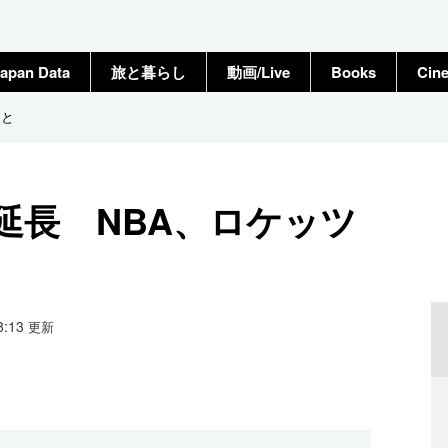
apan Data
旅と暮らし
動画/Live
Books
Cin
ツと
延長 NBA、ロケッツ
08:13
更新