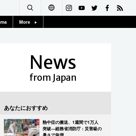
ema
More
English
Topics
简体字
Images
News
繁體字
People
Français
from Japan
東京
Español
お知らせ
العربية
あなたにおすすめ
Русский
熱中症の搬送、1週間で1万人
突破―総務省消防庁 : 災害級の
暑さで急増