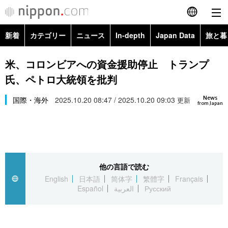
新着
カテゴリー
ニュース
In-depth
Japan Data
旅と暮
English
政治・外交
Topics
米、コロンビアへの資金援助停止 トランプ
简体字
氏、ペトロ大統領を批判
経済・ビジネス
Images
繁體字
カテゴリー
News
国際・海外
2025.10.20 08:47 / 2025.10.20 09:03
更新
from Japan
国際・海外
People
Français
政治・外交
ニュース
社会
東京
Español
経済・ビジネス
トップ
In-depth
文化
お知らせ
العربية
他の言語で読む
English
日本語
简体字
繁體字
Français
国際
アーカイブ
Japan Data
科学・技術
Español
العربية
Русский
Русский
社会
旅と暮らし
暮らし