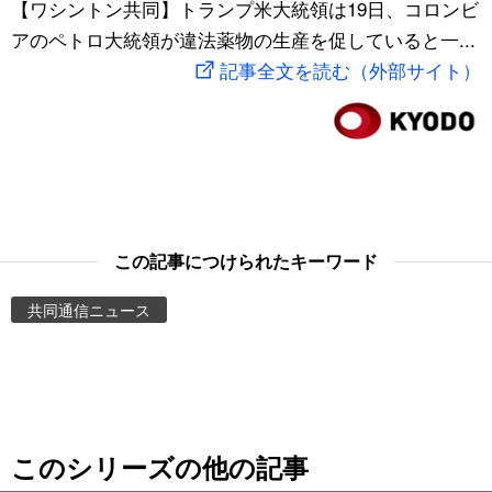
【ワシントン共同】トランプ米大統領は19日、コロンビ
スポーツ・東京2020
文化
動画/Live
アのペトロ大統領が違法薬物の生産を促していると一...
記事全文を読む（外部サイト）
科学・技術
Books
暮らし
Cinema
スポーツ・東京2020
Topics
この記事につけられたキーワード
Images
共同通信ニュース
People
東京
このシリーズの他の記事
お知らせ