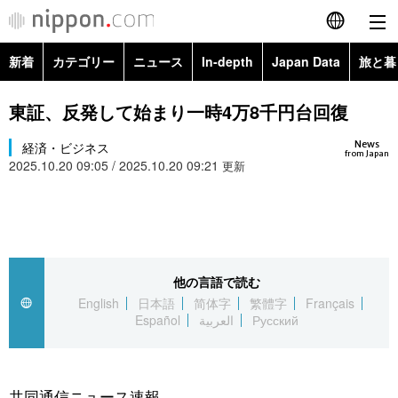
新着
カテゴリー
ニュース
In-depth
Japan Data
旅と暮
English
政治・外交
Topics
東証、反発して始まり一時4万8千円台回復
简体字
News
経済・ビジネス
経済・ビジネス
Images
繁體字
from Japan
2025.10.20 09:05 / 2025.10.20 09:21
更新
カテゴリー
国際・海外
People
Français
政治・外交
ニュース
社会
東京
Español
経済・ビジネス
トップ
In-depth
他の言語で読む
文化
お知らせ
العربية
English
日本語
简体字
繁體字
Français
Español
العربية
Русский
国際
アーカイブ
Japan Data
科学・技術
Русский
社会
旅と暮らし
暮らし
共同通信ニュース速報