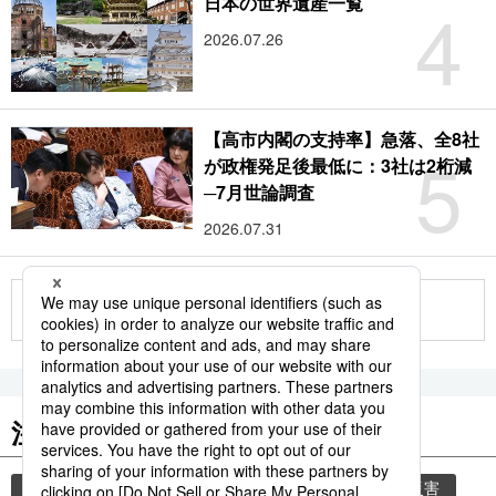
4
日本の世界遺産一覧
2026.07.26
【高市内閣の支持率】急落、全8社
5
が政権発足後最低に：3社は2桁減
─7月世論調査
2026.07.31
もっと見る
注目のキーワード
共同通信ニュース
気象・災害
気象庁
災害