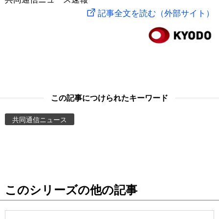
記事全文を読む（外部サイト）
スポーツ・東京2020
文化
動画/Live
科学・技術
Books
暮らし
Cinema
この記事につけられたキーワード
スポーツ・東京2020
Topics
共同通信ニュース
Images
People
東京
このシリーズの他の記事
お知らせ