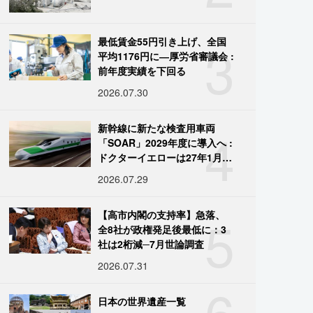
3
最低賃金55円引き上げ、全国
平均1176円に―厚労省審議会 :
前年度実績を下回る
2026.07.30
4
新幹線に新たな検査用車両
「SOAR」2029年度に導入へ :
ドクターイエローは27年1月に
引退
2026.07.29
5
【高市内閣の支持率】急落、
全8社が政権発足後最低に：3
社は2桁減─7月世論調査
2026.07.31
6
日本の世界遺産一覧