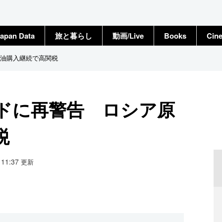
apan Data
旅と暮らし
動画/Live
Books
Cin
油購入継続で高関税
ドに再警告 ロシア原
税
0 11:37
更新