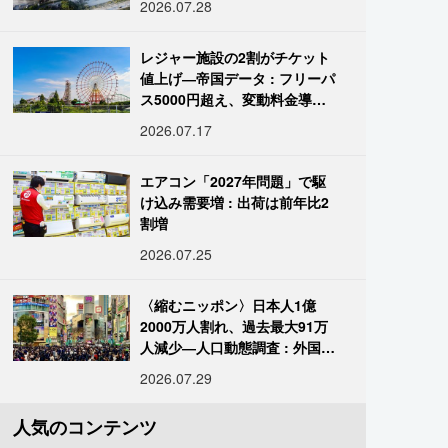
2026.07.28
レジャー施設の2割がチケット
値上げ―帝国データ : フリーパ
ス5000円超え、変動料金導入
進む
2026.07.17
エアコン「2027年問題」で駆
け込み需要増 : 出荷は前年比2
割増
2026.07.25
〈縮むニッポン〉日本人1億
2000万人割れ、過去最大91万
人減少―人口動態調査 : 外国人
は400万人突破
2026.07.29
人気のコンテンツ