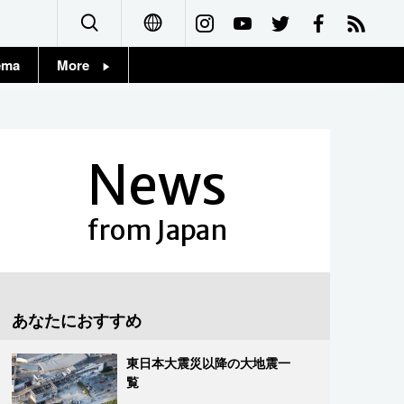
ema
More
English
Topics
简体字
Images
News
繁體字
People
Français
from Japan
東京
Español
お知らせ
العربية
あなたにおすすめ
Русский
東日本大震災以降の大地震一
覧