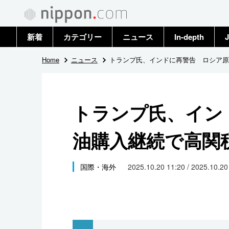
新着
カテゴリー
ニュース
In-depth
J
政治・外交
トップ
Home
ニュース
トランプ氏、インドに再警告 ロシア原
経済・ビジネス
アーカイブ
トランプ氏、イン
国際
油購入継続で高関
社会
文化
国際・海外
2025.10.20 11:20 / 2025.10.2
科学・技術
暮らし