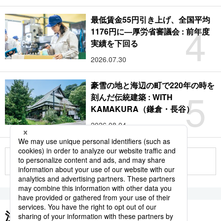
最低賃金55円引き上げ、全国平均
4
1176円に―厚労省審議会 : 前年度
実績を下回る
2026.07.30
豪雪の地と海辺の町で220年の時を
5
刻んだ伝統建築 : WITH
KAMAKURA（鎌倉・長谷）
2026.08.04
もっと見る
注目のキーワード