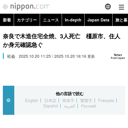
新着
カテゴリー
ニュース
In-depth
Japan Data
旅と暮
English
政治・外交
Topics
奈良で木造住宅全焼、3人死亡 橿原市、住人
简体字
か身元確認急ぐ
経済・ビジネス
Images
繁體字
カテゴリー
News
社会
2025.10.20 11:25 / 2025.10.20 16:16
更新
from Japan
国際・海外
People
Français
政治・外交
ニュース
社会
東京
Español
経済・ビジネス
トップ
In-depth
文化
お知らせ
العربية
他の言語で読む
English
日本語
简体字
繁體字
Français
国際
アーカイブ
Japan Data
科学・技術
Español
العربية
Русский
Русский
社会
旅と暮らし
暮らし