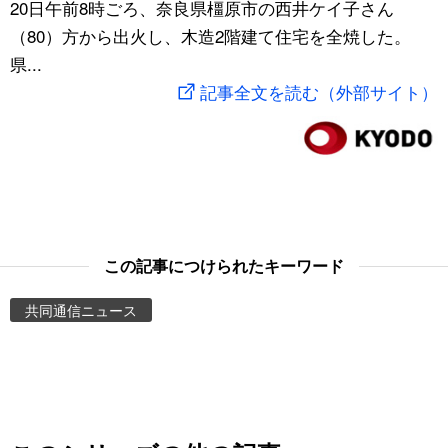
20日午前8時ごろ、奈良県橿原市の西井ケイ子さん
スポーツ・東京2020
文化
動画/Live
（80）方から出火し、木造2階建て住宅を全焼した。
県...
科学・技術
Books
記事全文を読む（外部サイト）
暮らし
Cinema
スポーツ・東京2020
Topics
Images
この記事につけられたキーワード
共同通信ニュース
People
東京
お知らせ