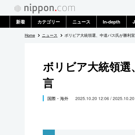
新着
カテゴリー
ニュース
In-depth
J
政治・外交
トップ
Home
ニュース
ボリビア大統領選、中道パス氏が勝利宣
経済・ビジネス
アーカイブ
ボリビア大統領選
国際
言
社会
文化
国際・海外
2025.10.20 12:06 / 2025.10.2
科学・技術
暮らし