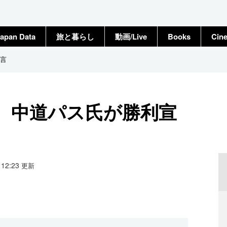
apan Data
旅と暮らし
動画/Live
Books
Cin
言
、中道パス氏が勝利宣
0 12:23
更新