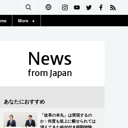
ema
More
English
Topics
简体字
Images
News
繁體字
People
Français
from Japan
東京
Español
お知らせ
العربية
あなたにおすすめ
Русский
「改革の本丸」は実現するの
か : 何度も俎上に載せられては
消えてきた給付付き税額控除