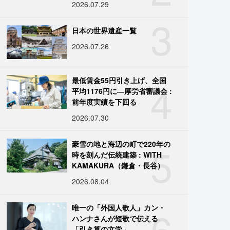
2026.07.29
3
日本の世界遺産一覧
2026.07.26
4
最低賃金55円引き上げ、全国
平均1176円に―厚労省審議会 :
前年度実績を下回る
2026.07.30
5
豪雪の地と海辺の町で220年の
時を刻んだ伝統建築 : WITH
KAMAKURA（鎌倉・長谷）
2026.08.04
6
唯一の「外国人歌人」カン・
ハンナさんが短歌で伝える
「引き算の文学」