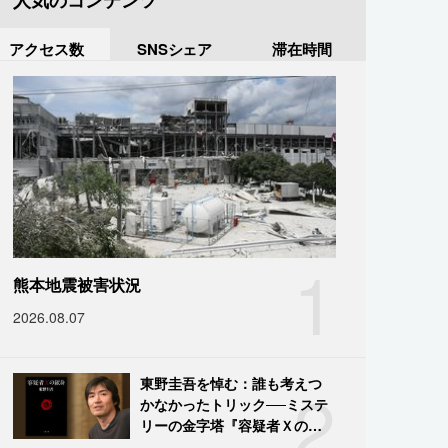
人気のコンテンツ
アクセス数
SNSシェア
滞在時間
1
熊本地震被害状況
2026.08.07
2
東野圭吾を悼む：誰も考えつ
かなかったトリック──ミステ
リーの金字塔『容疑者Ｘの献
身』の舞台裏