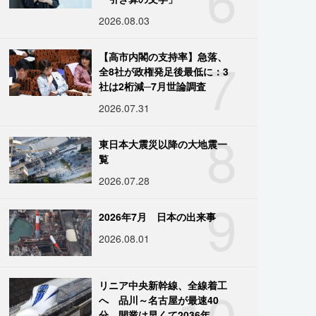
2026.08.03
7
【高市内閣の支持率】急落、
全8社が政権発足後最低に：3
社は2桁減─7月世論調査
2026.07.31
8
東日本大震災以降の大地震一
覧
2026.07.28
9
2026年7月 日本の出来事
2026.08.01
10
リニア中央新幹線、全線着工
へ 品川～名古屋が最速40
分、開業は早くて2036年