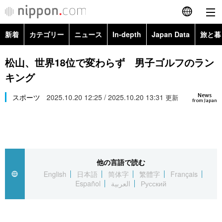
新着
カテゴリー
ニュース
In-depth
Japan Data
旅と暮
English
政治・外交
Topics
松山、世界18位で変わらず 男子ゴルフのラン
简体字
キング
経済・ビジネス
Images
繁體字
カテゴリー
News
スポーツ
2025.10.20 12:25 / 2025.10.20 13:31
更新
from Japan
国際・海外
People
Français
政治・外交
ニュース
社会
東京
Español
経済・ビジネス
トップ
In-depth
文化
お知らせ
العربية
他の言語で読む
English
日本語
简体字
繁體字
Français
国際
アーカイブ
Japan Data
科学・技術
Español
العربية
Русский
Русский
社会
旅と暮らし
暮らし