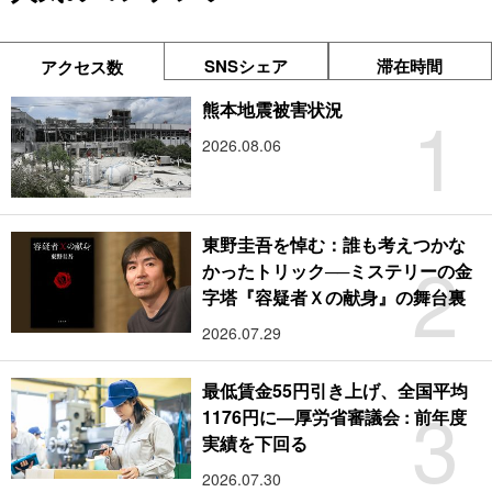
SNSシェア
滞在時間
アクセス数
1
熊本地震被害状況
2026.08.06
東野圭吾を悼む：誰も考えつかな
2
かったトリック──ミステリーの金
字塔『容疑者Ｘの献身』の舞台裏
2026.07.29
最低賃金55円引き上げ、全国平均
3
1176円に―厚労省審議会 : 前年度
実績を下回る
2026.07.30