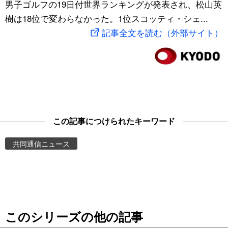
男子ゴルフの19日付世界ランキングが発表され、松山英
スポーツ・東京2020
文化
動画/Live
樹は18位で変わらなかった。1位スコッティ・シェ...
記事全文を読む（外部サイト）
科学・技術
Books
暮らし
Cinema
スポーツ・東京2020
Topics
この記事につけられたキーワード
Images
共同通信ニュース
People
東京
このシリーズの他の記事
お知らせ