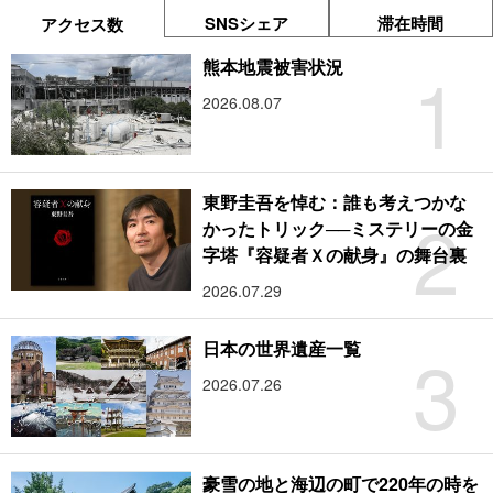
SNSシェア
滞在時間
アクセス数
1
熊本地震被害状況
2026.08.07
東野圭吾を悼む：誰も考えつかな
2
かったトリック──ミステリーの金
字塔『容疑者Ｘの献身』の舞台裏
2026.07.29
3
日本の世界遺産一覧
2026.07.26
豪雪の地と海辺の町で220年の時を