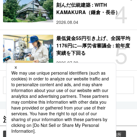
4
刻んだ伝統建築 : WITH
KAMAKURA（鎌倉・長谷）
2026.08.04
最低賃金55円引き上げ、全国平均
5
1176円に―厚労省審議会 : 前年度
実績を下回る
2026.07.30
もっと見る
注目のキーワード
共同通信ニュース
気象・災害
災害
避難所