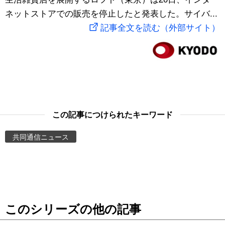
ネットストアでの販売を停止したと発表した。サイバ...
スポーツ・東京2020
文化
動画/Live
記事全文を読む（外部サイト）
科学・技術
Books
暮らし
Cinema
スポーツ・東京2020
Topics
この記事につけられたキーワード
Images
共同通信ニュース
People
東京
このシリーズの他の記事
お知らせ