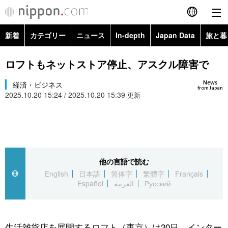
新着
カテゴリー
ニュース
In-depth
Japan Data
旅と暮
English
政治・外交
Topics
ロフトもネットストア停止、アスクル障害で
简体字
News
経済・ビジネス
経済・ビジネス
Images
繁體字
from Japan
2025.10.20 15:24 / 2025.10.20 15:39
更新
カテゴリー
国際・海外
People
Français
政治・外交
ニュース
社会
東京
Español
経済・ビジネス
トップ
In-depth
他の言語で読む
文化
お知らせ
العربية
English
日本語
简体字
繁體字
Français
Español
العربية
Русский
国際
アーカイブ
Japan Data
科学・技術
Русский
社会
旅と暮らし
暮らし
生活雑貨店を展開するロフト（東京）は20日、インター