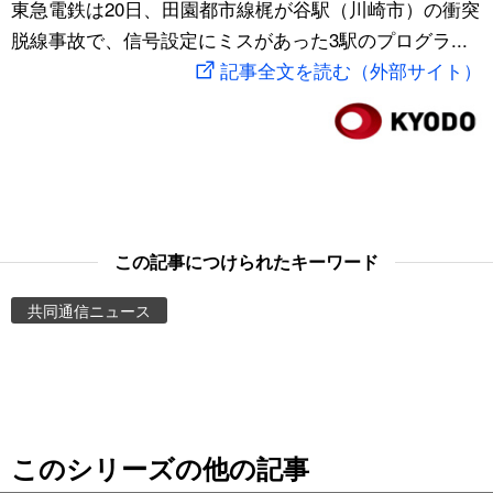
東急電鉄は20日、田園都市線梶が谷駅（川崎市）の衝突
スポーツ・東京2020
文化
動画/Live
脱線事故で、信号設定にミスがあった3駅のプログラ...
記事全文を読む（外部サイト）
科学・技術
Books
暮らし
Cinema
スポーツ・東京2020
Topics
この記事につけられたキーワード
Images
共同通信ニュース
People
東京
このシリーズの他の記事
お知らせ