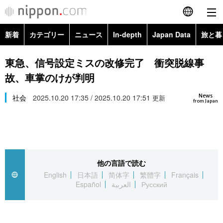
新着
カテゴリー
ニュース
In-depth
Japan Data
旅と暮
English
政治・外交
Topics
東急、信号設定ミスの改修完了 衝突脱線事
简体字
故、車掌のけが判明
経済・ビジネス
Images
繁體字
カテゴリー
News
社会
2025.10.20 17:35 / 2025.10.20 17:51
更新
from Japan
国際・海外
People
Français
政治・外交
ニュース
社会
東京
Español
経済・ビジネス
トップ
In-depth
文化
お知らせ
العربية
他の言語で読む
English
日本語
简体字
繁體字
Français
国際
アーカイブ
Japan Data
科学・技術
Español
العربية
Русский
Русский
社会
旅と暮らし
暮らし