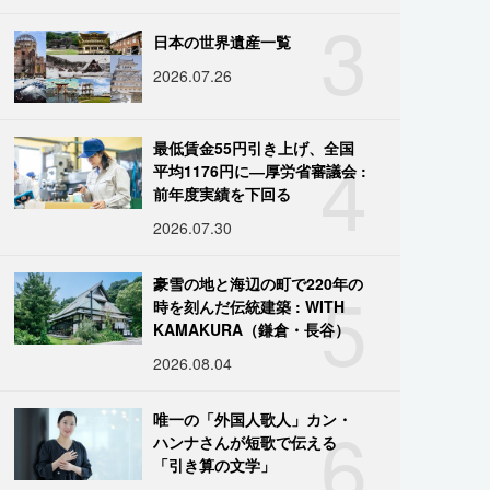
3
日本の世界遺産一覧
2026.07.26
4
最低賃金55円引き上げ、全国
平均1176円に―厚労省審議会 :
前年度実績を下回る
2026.07.30
5
豪雪の地と海辺の町で220年の
時を刻んだ伝統建築 : WITH
KAMAKURA（鎌倉・長谷）
2026.08.04
6
唯一の「外国人歌人」カン・
ハンナさんが短歌で伝える
「引き算の文学」