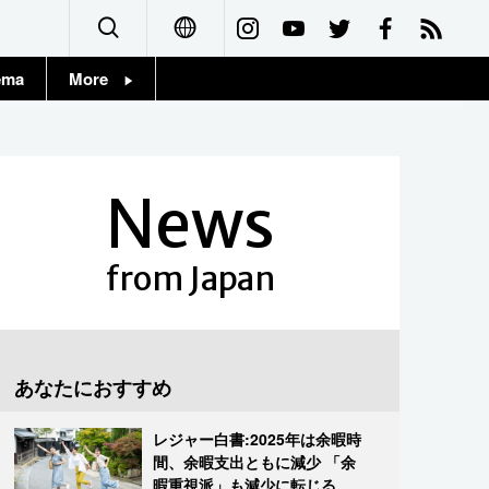
ema
More
English
Topics
简体字
Images
News
繁體字
People
Français
from Japan
東京
Español
お知らせ
العربية
あなたにおすすめ
Русский
レジャー白書:2025年は余暇時
間、余暇支出ともに減少 「余
暇重視派」も減少に転じる