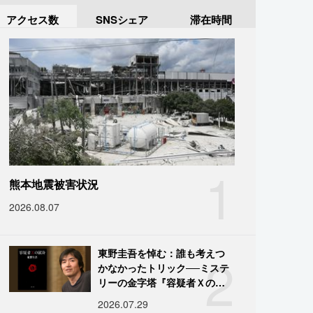
アクセス数
SNSシェア
滞在時間
1
熊本地震被害状況
2026.08.07
2
東野圭吾を悼む：誰も考えつ
かなかったトリック──ミステ
リーの金字塔『容疑者Ｘの献
身』の舞台裏
2026.07.29