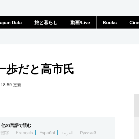
apan Data
旅と暮らし
動画/Live
Books
Cin
一歩だと高市氏
0 18:59
更新
他の言語で読む
繁體字
Français
Español
العربية
Русский