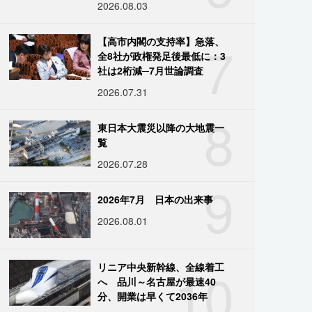
2026.08.03
7
【高市内閣の支持率】急落、
全8社が政権発足後最低に：3
社は2桁減─7月世論調査
2026.07.31
8
東日本大震災以降の大地震一
覧
2026.07.28
9
2026年7月 日本の出来事
2026.08.01
10
リニア中央新幹線、全線着工
へ 品川～名古屋が最速40
分、開業は早くて2036年