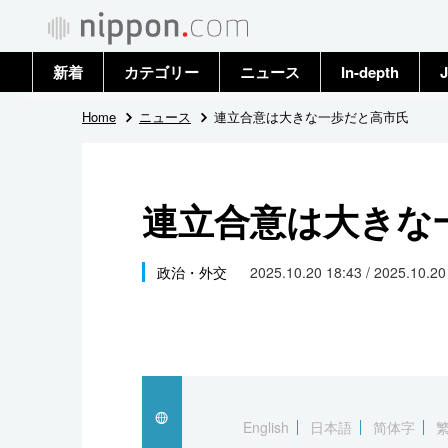
新着
カテゴリー
ニュース
In-depth
J
政治・外交
トップ
Home
ニュース
連立合意は大きな一歩だと高市氏
経済・ビジネス
アーカイブ
連立合意は大きな
国際
社会
政治・外交
2025.10.20 18:43 / 2025.10.2
文化
科学・技術
暮らし
English
日本語
简体字