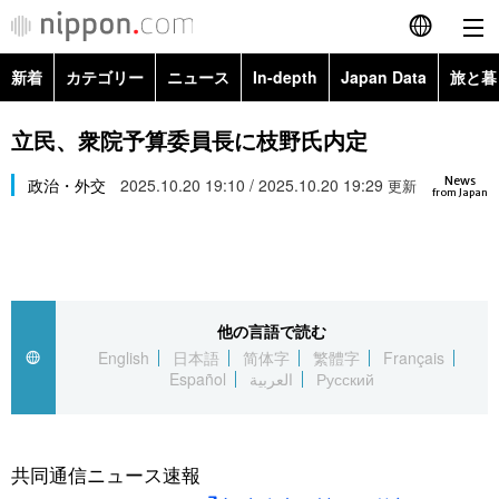
新着
カテゴリー
ニュース
In-depth
Japan Data
旅と暮
English
政治・外交
Topics
立民、衆院予算委員長に枝野氏内定
简体字
News
経済・ビジネス
政治・外交
2025.10.20 19:10 / 2025.10.20 19:29
Images
更新
繁體字
from Japan
カテゴリー
国際・海外
People
Français
政治・外交
ニュース
社会
東京
Español
他の言語で読む
経済・ビジネス
トップ
In-depth
文化
お知らせ
English
日本語
简体字
繁體字
Français
العربية
Español
العربية
Русский
国際
アーカイブ
Japan Data
科学・技術
Русский
社会
旅と暮らし
暮らし
共同通信ニュース速報