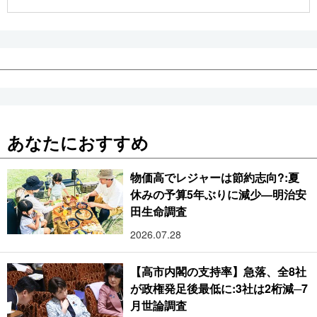
公式SNS
あなたにおすすめ
物価高でレジャーは節約志向?:夏
休みの予算5年ぶりに減少―明治安
田生命調査
2026.07.28
【高市内閣の支持率】急落、全8社
が政権発足後最低に:3社は2桁減─7
月世論調査