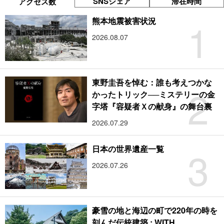
SNSシェア
滞在時間
アクセス数
1
熊本地震被害状況
2026.08.07
東野圭吾を悼む：誰も考えつかな
2
かったトリック──ミステリーの金
字塔『容疑者Ｘの献身』の舞台裏
2026.07.29
3
日本の世界遺産一覧
2026.07.26
豪雪の地と海辺の町で220年の時を
刻んだ伝統建築 : WITH