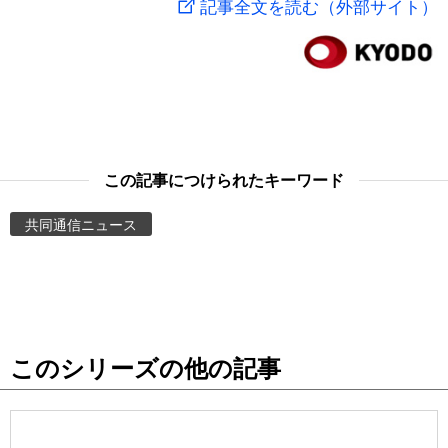
記事全文を読む（外部サイト）
スポーツ・東京2020
文化
動画/Live
科学・技術
Books
暮らし
Cinema
この記事につけられたキーワード
スポーツ・東京2020
Topics
共同通信ニュース
Images
People
このシリーズの他の記事
東京
お知らせ