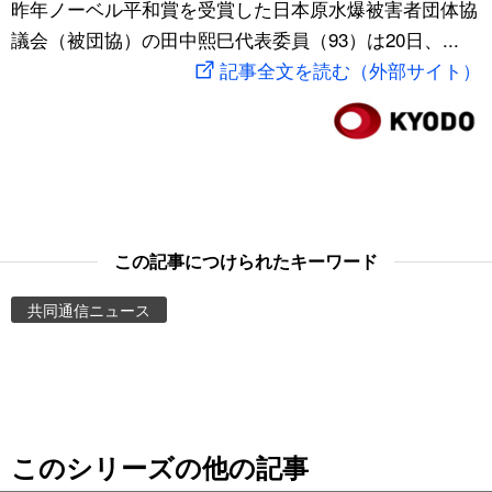
昨年ノーベル平和賞を受賞した日本原水爆被害者団体協
スポーツ・東京2020
文化
動画/Live
議会（被団協）の田中熙巳代表委員（93）は20日、...
記事全文を読む（外部サイト）
科学・技術
Books
暮らし
Cinema
スポーツ・東京2020
Topics
この記事につけられたキーワード
Images
共同通信ニュース
People
東京
このシリーズの他の記事
お知らせ