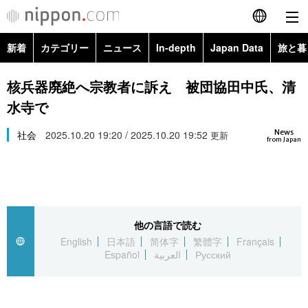
新着
カテゴリー
ニュース
In-depth
Japan Data
旅と暮
English
政治・外交
Topics
核兵器廃絶へ宗教者に訴え 被団協田中氏、清
简体字
水寺で
経済・ビジネス
Images
繁體字
カテゴリー
News
社会
2025.10.20 19:20 / 2025.10.20 19:52
更新
from Japan
国際・海外
People
Français
政治・外交
ニュース
社会
東京
Español
経済・ビジネス
トップ
In-depth
文化
お知らせ
العربية
他の言語で読む
English
日本語
简体字
繁體字
Français
国際
アーカイブ
Japan Data
科学・技術
Español
العربية
Русский
Русский
社会
旅と暮らし
暮らし