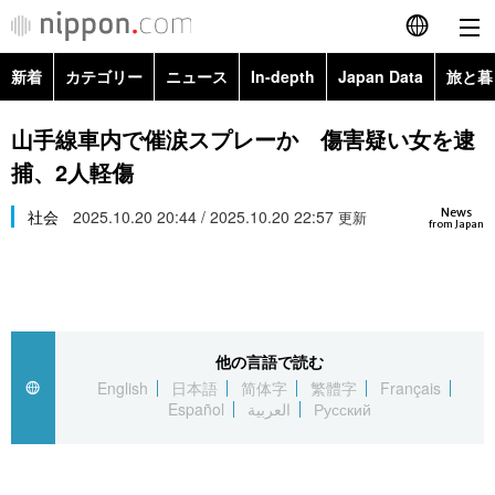
新着
カテゴリー
ニュース
In-depth
Japan Data
旅と暮
English
政治・外交
Topics
山手線車内で催涙スプレーか 傷害疑い女を逮
简体字
捕、2人軽傷
経済・ビジネス
Images
繁體字
カテゴリー
News
社会
2025.10.20 20:44 / 2025.10.20 22:57
更新
from Japan
国際・海外
People
Français
政治・外交
ニュース
社会
東京
Español
経済・ビジネス
トップ
In-depth
文化
お知らせ
العربية
他の言語で読む
English
日本語
简体字
繁體字
Français
国際
アーカイブ
Japan Data
科学・技術
Español
العربية
Русский
Русский
社会
旅と暮らし
暮らし