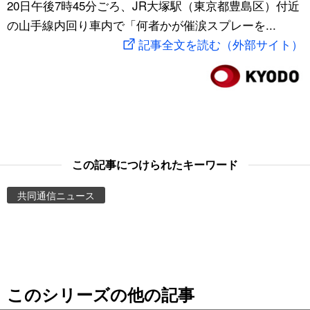
20日午後7時45分ごろ、JR大塚駅（東京都豊島区）付近
スポーツ・東京2020
文化
動画/Live
の山手線内回り車内で「何者かが催涙スプレーを...
記事全文を読む（外部サイト）
科学・技術
Books
暮らし
Cinema
スポーツ・東京2020
Topics
この記事につけられたキーワード
Images
共同通信ニュース
People
東京
このシリーズの他の記事
お知らせ